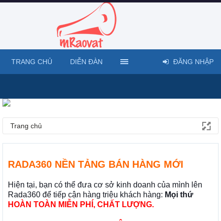
TRANG CHỦ
DIỄN ĐÀN
ĐĂNG NHẬP
Trang chủ
RADA360 NỀN TẢNG BÁN HÀNG MỚI
Hiện tại, bạn có thể đưa cơ sở kinh doanh của mình lên
Rada360 để tiếp cận hàng triệu khách hàng:
Mọi thứ
HOÀN TOÀN MIỄN PHÍ, CHẤT LƯỢNG.