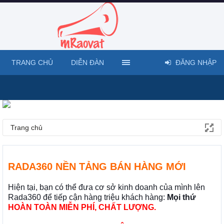
TRANG CHỦ
DIỄN ĐÀN
ĐĂNG NHẬP
Trang chủ
RADA360 NỀN TẢNG BÁN HÀNG MỚI
Hiện tại, bạn có thể đưa cơ sở kinh doanh của mình lên
Rada360 để tiếp cận hàng triệu khách hàng:
Mọi thứ
HOÀN TOÀN MIỄN PHÍ, CHẤT LƯỢNG.