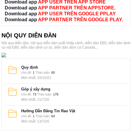
Download app
APP USER TRÊN APP STORE
Download app
APP PARTNER TRÊN APPSTORE.
Download app
APP USER TRÊN GOOGLE PPLAY
Download app
APP PARTNER TRÊN GOOGLE PLAY.
NỘI QUY DIỄN ĐÀN
Nội quy diễn đàn, nội quy diễn đàn xuất nhập cảnh, diễn đàn EB5, diễn đàn định
cư mỹ EB5, diễn đàn định cư úc, diễn đàn định cư Canada,..
Quy định
chủ đề:
1
Thảo luận:
60
10/10/21
Góp ý xây dựng
chủ đề:
73
Thảo luận:
178
21/7/26
Hưỡng Dẫn Đăng Tin Rao Vặt
chủ đề:
1
Thảo luận:
64
13/7/26