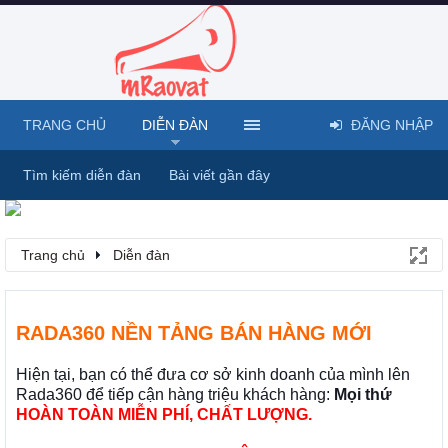
TRANG CHỦ
DIỄN ĐÀN
ĐĂNG NHẬP
Tìm kiếm diễn đàn
Bài viết gần đây
Trang chủ
Diễn đàn
RADA360 NỀN TẢNG BÁN HÀNG MỚI
Hiện tại, bạn có thể đưa cơ sở kinh doanh của mình lên
Rada360 để tiếp cận hàng triệu khách hàng:
Mọi thứ
HOÀN TOÀN MIỄN PHÍ, CHẤT LƯỢNG.