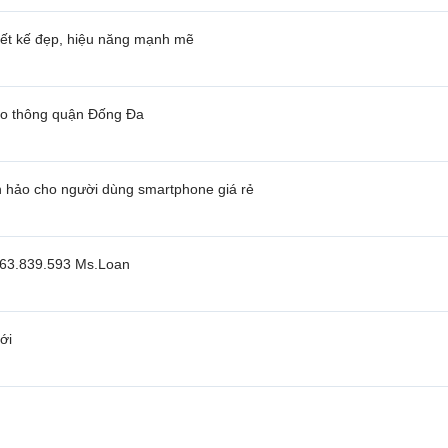
iết kế đẹp, hiệu năng mạnh mẽ
iao thông quận Đống Đa
àn hảo cho người dùng smartphone giá rẻ
963.839.593 Ms.Loan
ới