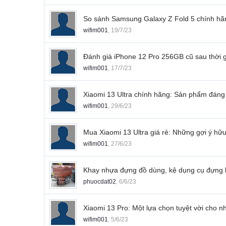
So sánh Samsung Galaxy Z Fold 5 chính hãn
wifim001
,
19/7/23
Đánh giá iPhone 12 Pro 256GB cũ sau thời 
wifim001
,
17/7/23
Xiaomi 13 Ultra chính hãng: Sản phẩm đáng
wifim001
,
29/6/23
Mua Xiaomi 13 Ultra giá rẻ: Những gợi ý hữ
wifim001
,
27/6/23
Khay nhựa đựng đồ dùng, kệ dụng cụ đựng l
phuocdat02
,
6/6/23
Xiaomi 13 Pro: Một lựa chọn tuyệt vời cho 
wifim001
,
5/6/23