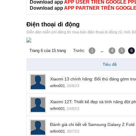
Download app
APP USER TRÊN GOOGLE PP
Download app
APP PARTNER TRÊN GOOGLE
Điện thoại di động
Diễn đàn miễn phí đăng tin mua bán điện thoại di động cũ, mới. 
Trang 6 của 15 trang
Trước
1
4
5
6
←
Tiêu đề
Xiaomi 13 chính hãng: Đối thủ đáng gờm tro
wifim001
,
20/9/23
Xiaomi 12T: Thiết kế đẹp và tính năng đột p
wifim001
,
24/8/23
Đánh giá chi tiết về Samsung Galaxy Z Fold
wifim001
,
30/7/23