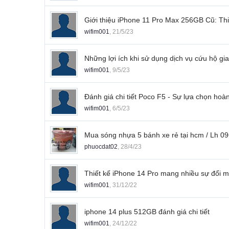
Giới thiệu iPhone 11 Pro Max 256GB Cũ: Th
wifim001
,
21/5/23
Những lợi ích khi sử dụng dịch vụ cứu hộ g
wifim001
,
9/5/23
Đánh giá chi tiết Poco F5 - Sự lựa chọn ho
wifim001
,
6/5/23
Mua sóng nhựa 5 bánh xe rẻ tại hcm / Lh 0
phuocdat02
,
28/4/23
Thiết kế iPhone 14 Pro mang nhiều sự đổi m
wifim001
,
31/12/22
iphone 14 plus 512GB đánh giá chi tiết
wifim001
,
24/12/22