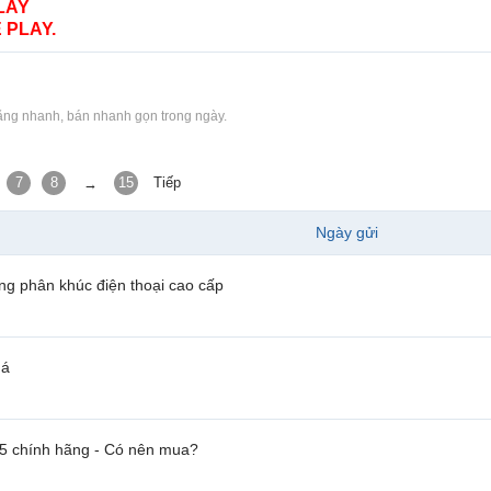
LAY
 PLAY.
Đăng nhanh, bán nhanh gọn trong ngày.
7
8
15
Tiếp
→
Ngày gửi
ng phân khúc điện thoại cao cấp
há
 5 chính hãng - Có nên mua?