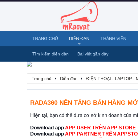
TRANG CHỦ
DIỄN ĐÀN
THÀNH VIÊN
Tìm kiếm diễn đàn
Bài viết gần đây
Trang chủ
Diễn đàn
ĐIỆN THOẠI - LAPTOP -
RADA360 NỀN TẢNG BÁN HÀNG MỚ
Hiện tại, bạn có thể đưa cơ sở kinh doanh của m
Download app
APP USER TRÊN APP STORE
Download app
APP PARTNER TRÊN APPSTO