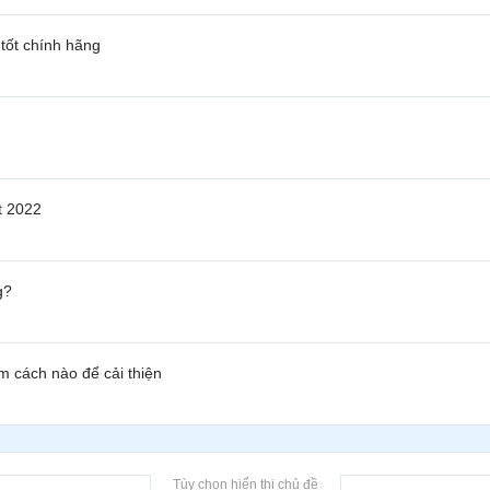
 tốt chính hãng
t 2022
g?
àm cách nào để cải thiện
Tùy chọn hiển thị chủ đề