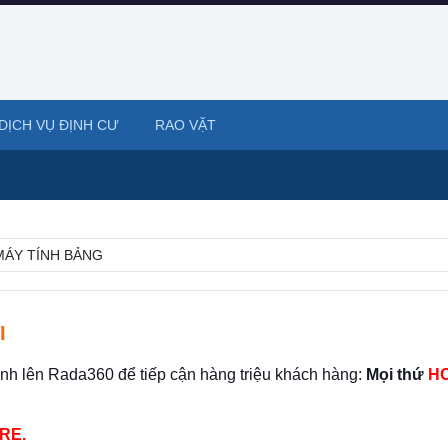
DỊCH VỤ ĐỊNH CƯ
RAO VẶT
 MÁY TÍNH BẢNG
I
ình lên Rada360 để tiếp cận hàng triệu khách hàng:
Mọi thứ
HO
RE.