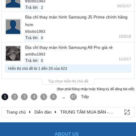
tribobo1993
16/11/17
Trả lời:
2
Địa chỉ thay màn hình Samsung J5 Prime chính hãng
hcm
tribobo1993
16/3/18
Trả lời:
0
Địa chỉ thay màn hình Samsung A9 Pro giá rẻ
anhthu1993
1/12/17
Trả lời:
0
Hiển thị chủ đề từ 1 đến 20 của 923
Tùy chọn hiển thị chủ đề
(Bạn phải Đăng nhập hoặc Đăng ký để đăng bài viết)
1
2
3
4
5
6
47
Tiếp
→
Trang chủ
Diễn đàn
TRUNG TÂM MUA BÁN - RAO VẶT
ABOUT US