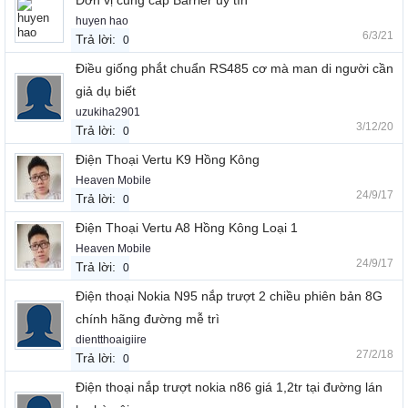
Đơn vị cung cấp Barrier uy tín
huyen hao
6/3/21
Trả lời:
0
Điều giống phắt chuẩn RS485 cơ mà man di người cần
giả dụ biết
uzukiha2901
3/12/20
Trả lời:
0
Điện Thoại Vertu K9 Hồng Kông
Heaven Mobile
24/9/17
Trả lời:
0
Điện Thoại Vertu A8 Hồng Kông Loại 1
Heaven Mobile
24/9/17
Trả lời:
0
Điện thoại Nokia N95 nắp trượt 2 chiều phiên bản 8G
chính hãng đường mễ trì
dientthoaigiire
27/2/18
Trả lời:
0
Điện thoại nắp trượt nokia n86 giá 1,2tr tại đường lán