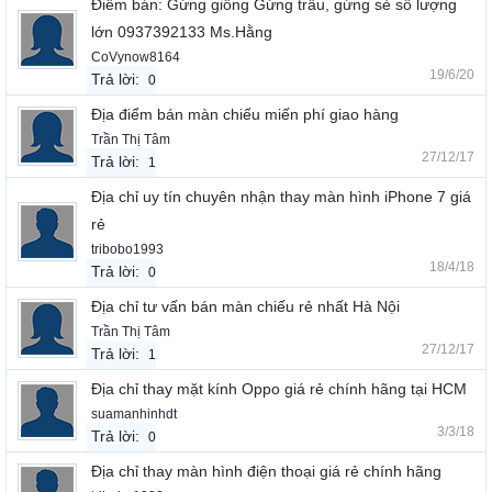
Điểm bán: Gừng giống Gừng trâu, gừng sẻ số lượng
lớn 0937392133 Ms.Hằng
CoVynow8164
19/6/20
Trả lời:
0
Địa điểm bán màn chiếu miến phí giao hàng
Trần Thị Tâm
27/12/17
Trả lời:
1
Địa chỉ uy tín chuyên nhận thay màn hình iPhone 7 giá
rẻ
tribobo1993
18/4/18
Trả lời:
0
Địa chỉ tư vấn bán màn chiếu rẻ nhất Hà Nội
Trần Thị Tâm
27/12/17
Trả lời:
1
Địa chỉ thay mặt kính Oppo giá rẻ chính hãng tại HCM
suamanhinhdt
3/3/18
Trả lời:
0
Địa chỉ thay màn hình điện thoại giá rẻ chính hãng