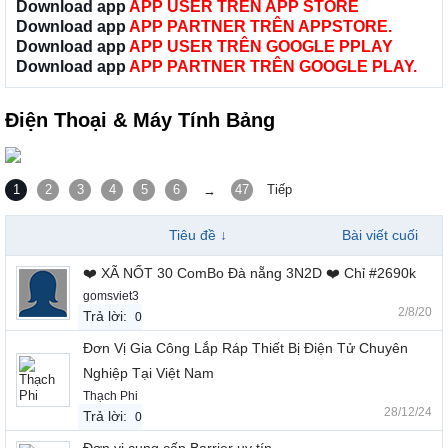
Download app
APP USER TRÊN APP STORE
Download app
APP PARTNER TRÊN APPSTORE.
Download app
APP USER TRÊN GOOGLE PPLAY
Download app
APP PARTNER TRÊN GOOGLE PLAY.
Điện Thoại & Máy Tính Bảng
1
2
3
4
5
6
47
Tiếp
→
Tiêu đề ↓
Bài viết cuối
❤️ XÃ NỐT 30 ComBo Đà nẵng 3N2D ❤️ Chỉ #2690k
gomsviet3
2/8/20
Trả lời:
0
Đơn Vị Gia Công Lắp Ráp Thiết Bị Điện Tử Chuyên
Nghiệp Tại Việt Nam
Thạch Phi
28/12/24
Trả lời:
0