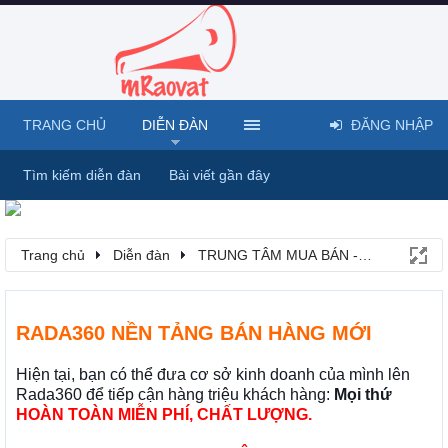
TRANG CHỦ
DIỄN ĐÀN
ĐĂNG NHẬP
Tìm kiếm diễn đàn
Bài viết gần đây
Trang chủ
Diễn đàn
TRUNG TÂM MUA BÁN - RAO VẶT
RADA360 NỀN TẢNG BÁN HÀNG MỚI
Hiện tại, bạn có thể đưa cơ sở kinh doanh của mình lên
Rada360 để tiếp cận hàng triệu khách hàng:
Mọi thứ
HOÀN TOÀN MIỄN PHÍ, CHẤT LƯỢNG.