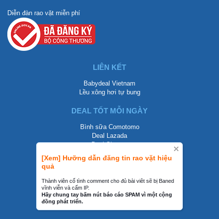
Diễn đàn rao vặt miễn phí
LIÊN KẾT
Babydeal Vietnam
Lều xông hơi tự bung
DEAL TỐT MỖI NGÀY
Bình sữa Comotomo
Deal Lazada
Deal Shopee
[Xem] Hưỡng dẫn đăng tin rao vặt hiệu
LIÊN HỆ
quả
0858002468
Thành viên cố tình comment cho đủ bài viêt sẽ bị Baned
vĩnh viễn và cấm IP.
contact@mraovat.vn
Hãy chung tay bấm nút báo cáo SPAM vì một cộng
đồng phát triển.
mraovat.vn