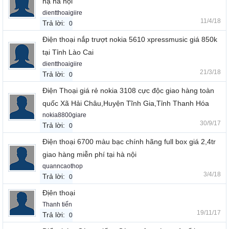
hạ hà nội
dientthoaigiire
11/4/18
Trả lời:
0
Điện thoại nắp trượt nokia 5610 xpressmusic giá 850k
tại Tỉnh Lào Cai
dientthoaigiire
21/3/18
Trả lời:
0
Điện Thoại giá rẻ nokia 3108 cực độc giao hàng toàn
quốc Xã Hải Châu,Huyện Tĩnh Gia,Tỉnh Thanh Hóa
nokia8800giare
30/9/17
Trả lời:
0
Điện thoại 6700 màu bạc chính hãng full box giá 2,4tr
giao hàng miễn phí tại hà nội
quanncaothop
3/4/18
Trả lời:
0
Địên thoại
Thanh tiến
19/11/17
Trả lời:
0