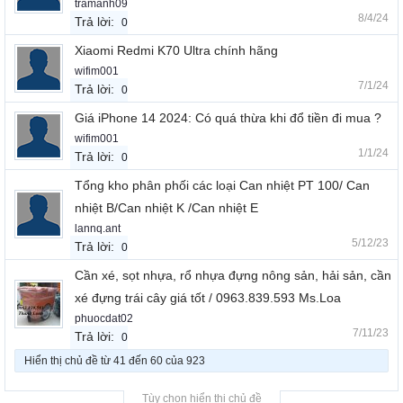
tramanh09
8/4/24
Trả lời:
0
Xiaomi Redmi K70 Ultra chính hãng
wifim001
7/1/24
Trả lời:
0
Giá iPhone 14 2024: Có quá thừa khi đổ tiền đi mua ?
wifim001
1/1/24
Trả lời:
0
Tổng kho phân phối các loại Can nhiệt PT 100/ Can
nhiệt B/Can nhiệt K /Can nhiệt E
lannq.ant
5/12/23
Trả lời:
0
Cần xé, sọt nhựa, rổ nhựa đựng nông sản, hải sản, cần
xé đựng trái cây giá tốt / 0963.839.593 Ms.Loa
phuocdat02
7/11/23
Trả lời:
0
Hiển thị chủ đề từ 41 đến 60 của 923
Tùy chọn hiển thị chủ đề