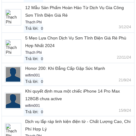
12 Mẫu Sản Phẩm Hoàn Hảo Từ Dịch Vụ Gia Công
Sơn Tĩnh Điện Giá Rẻ
Thạch Phi
3/12/24
Trả lời:
0
5 Mẹo Lựa Chọn Dịch Vụ Sơn Tĩnh Điện Giá Rẻ Phù
Hợp Nhất 2024
Thạch Phi
22/11/24
Trả lời:
0
Honor 200: Khi Đẳng Cấp Gặp Sức Mạnh
wifim001
21/9/24
Trả lời:
0
Khi quyết định mua một chiếc iPhone 14 Pro Max
128GB chưa active
wifim001
15/9/24
Trả lời:
0
Dịch vụ lắp ráp linh kiện điện tử - Chất Lượng Cao, Chi
Phí Hợp Lý