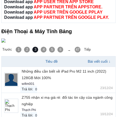
Download app
APP USER TRÊN APP STORE
Download app
APP PARTNER TRÊN APPSTORE.
Download app
APP USER TRÊN GOOGLE PPLAY
Download app
APP PARTNER TRÊN GOOGLE PLAY.
Điện Thoại & Máy Tính Bảng
Trước
1
2
3
4
5
6
47
Tiếp
→
Tiêu đề
Bài viết cuối ↓
Những điều cần biết về iPad Pro M2 11 inch (2022)
128GB Mới 100%
wifim001
23/12/24
Trả lời:
0
Z755 nhận xi mạ giá rẻ: đối tác tin cậy của ngành công
nghiệp
Thạch Phi
10/12/24
Trả lời:
0