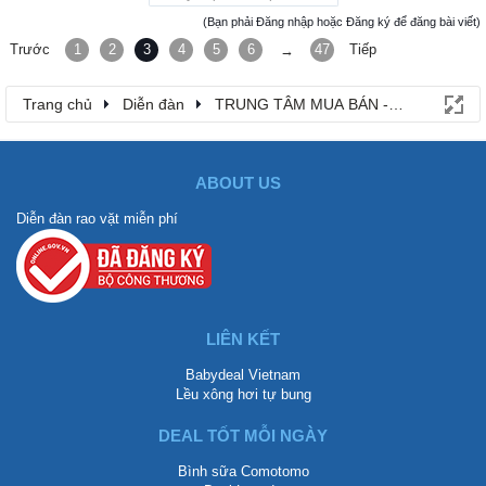
(Bạn phải Đăng nhập hoặc Đăng ký để đăng bài viết)
Trước
1
2
3
4
5
6
47
Tiếp
→
Trang chủ
Diễn đàn
TRUNG TÂM MUA BÁN - RAO VẶT
ABOUT US
Diễn đàn rao vặt miễn phí
LIÊN KẾT
Babydeal Vietnam
Lều xông hơi tự bung
DEAL TỐT MỖI NGÀY
Bình sữa Comotomo