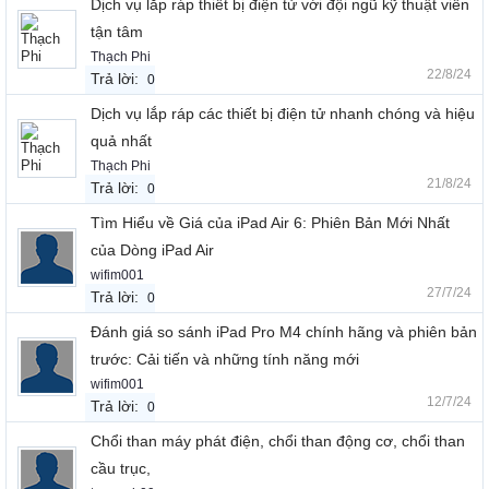
Dịch vụ lắp ráp thiết bị điện tử với đội ngũ kỹ thuật viên
tận tâm
Thạch Phi
22/8/24
Trả lời:
0
Dịch vụ lắp ráp các thiết bị điện tử nhanh chóng và hiệu
quả nhất
Thạch Phi
21/8/24
Trả lời:
0
Tìm Hiểu về Giá của iPad Air 6: Phiên Bản Mới Nhất
của Dòng iPad Air
wifim001
27/7/24
Trả lời:
0
Đánh giá so sánh iPad Pro M4 chính hãng và phiên bản
trước: Cải tiến và những tính năng mới
wifim001
12/7/24
Trả lời:
0
Chổi than máy phát điện, chổi than động cơ, chổi than
cầu trục,