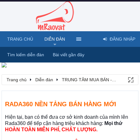
TRANG CHỦ
DIỄN ĐÀN
ĐĂNG NHẬP
Tìm kiếm diễn đàn
Bài viết gần đây
Trang chủ
Diễn đàn
TRUNG TÂM MUA BÁN - RAO VẶT
RADA360 NỀN TẢNG BÁN HÀNG MỚI
Hiện tại, bạn có thể đưa cơ sở kinh doanh của mình lên
Rada360 để tiếp cận hàng triệu khách hàng:
Mọi thứ
HOÀN TOÀN MIỄN PHÍ, CHẤT LƯỢNG.