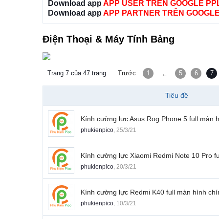
Download app
APP USER TRÊN GOOGLE PP
Download app
APP PARTNER TRÊN GOOGLE
Điện Thoại & Máy Tính Bảng
Trang 7 của 47 trang
Trước
1
5
6
7
←
Tiêu đề
Kính cường lực Asus Rog Phone 5 full màn 
phukienpico
,
25/3/21
Kính cường lực Xiaomi Redmi Note 10 Pro fu
phukienpico
,
20/3/21
Kính cường lực Redmi K40 full màn hình ch
phukienpico
,
10/3/21