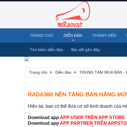
TRANG CHỦ
DIỄN ĐÀN
THÀNH VIÊN
Tìm kiếm diễn đàn
Bài viết gần đây
Trang chủ
Diễn đàn
TRUNG TÂM MUA BÁN - 
RADA360 NỀN TẢNG BÁN HÀNG MỚ
Hiện tại, bạn có thể đưa cơ sở kinh doanh của m
Download app
APP USER TRÊN APP STORE
Download app
APP PARTNER TRÊN APPSTO