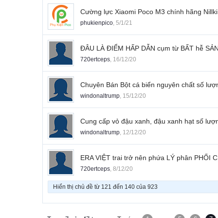
Cường lực Xiaomi Poco M3 chính hãng Nill
phukienpico
,
5/1/21
ĐÂU LÀ ĐIỂM HẤP DẪN cụm từ BẤT hễ SẢ
720ertceps
,
16/12/20
Chuyên Bán Bột cá biển nguyên chất số lư
windonaltrump
,
15/12/20
Cung cấp vỏ đậu xanh, đậu xanh hạt số lư
windonaltrump
,
12/12/20
ERA VIỆT trai trở nên phứa LÝ phân PHỐI
720ertceps
,
8/12/20
Hiển thị chủ đề từ 121 đến 140 của 923