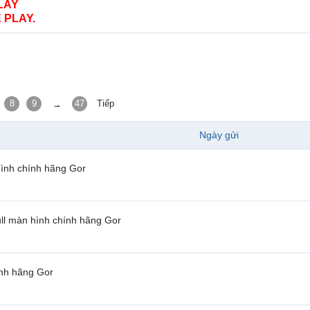
LAY
 PLAY.
8
9
47
Tiếp
→
Ngày gửi
hình chính hãng Gor
ll màn hình chính hãng Gor
ính hãng Gor