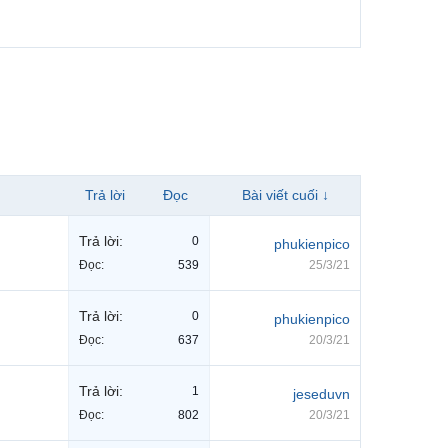
Trả lời
Đọc
Bài viết cuối ↓
Trả lời:
0
phukienpico
Đọc:
539
25/3/21
Trả lời:
0
phukienpico
Đọc:
637
20/3/21
Trả lời:
1
jeseduvn
Đọc:
802
20/3/21