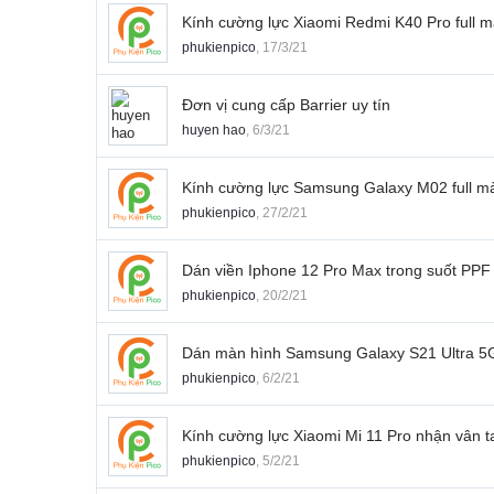
Kính cường lực Xiaomi Redmi K40 Pro full m
phukienpico
,
17/3/21
Đơn vị cung cấp Barrier uy tín
huyen hao
,
6/3/21
Kính cường lực Samsung Galaxy M02 full m
phukienpico
,
27/2/21
Dán viền Iphone 12 Pro Max trong suốt PPF 
phukienpico
,
20/2/21
Dán màn hình Samsung Galaxy S21 Ultra 5G
phukienpico
,
6/2/21
Kính cường lực Xiaomi Mi 11 Pro nhận vân 
phukienpico
,
5/2/21