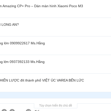
kin Amazing CP+ Pro – Dán màn hình Xiaomi Poco M3
N LONG AN?
ợng lớn 0909922617 Ms.Hằng
ợng lớn 0937392133 Ms.Hằng
 CHIẾN LƯỢC đít thành phố VIỆT ÚC VAREA BẾN LỨC
Tùy chọn hiển thị chủ đề