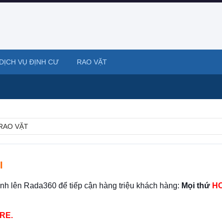
DỊCH VỤ ĐỊNH CƯ
RAO VẶT
RAO VẶT
I
ình lên Rada360 để tiếp cận hàng triệu khách hàng:
Mọi thứ
HO
RE.