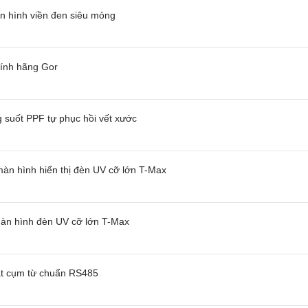
n hình viền đen siêu mỏng
hính hãng Gor
 suốt PPF tự phục hồi vết xước
àn hình hiển thị đèn UV cỡ lớn T-Max
màn hình đèn UV cỡ lớn T-Max
bật cụm từ chuẩn RS485