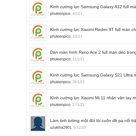
Kính cường lực Samsung Galaxy A12 full mà
phukienpico
,
4/2/21
Kính cường lực Xiaomi Redmi 9T full màn c
phukienpico
,
3/2/21
Dán màn hình Reno Ace 2 full màn dẻo trong
phukienpico
,
31/1/21
Kính cường lực Samsung Galaxy S21 Ultra m
phukienpico
,
28/1/21
Kính cường lực Xiaomi Mi 11 nhận vân tay 
phukienpico
,
27/1/21
Làm tinh tường một đôi lôi cuốn đề pa nổi 
uzukiha2901
,
6/12/20