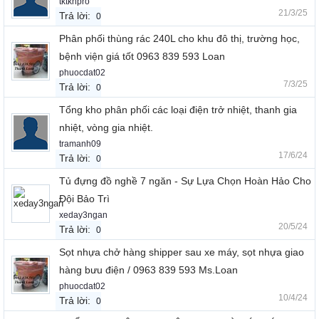
tktknpro
21/3/25
Trả lời:
0
Phân phối thùng rác 240L cho khu đô thị, trường học,
bệnh viện giá tốt 0963 839 593 Loan
phuocdat02
7/3/25
Trả lời:
0
Tổng kho phân phối các loại điện trở nhiệt, thanh gia
nhiệt, vòng gia nhiệt.
tramanh09
17/6/24
Trả lời:
0
Tủ đựng đồ nghề 7 ngăn - Sự Lựa Chọn Hoàn Hảo Cho
Đội Bảo Trì
xeday3ngan
20/5/24
Trả lời:
0
Sọt nhựa chở hàng shipper sau xe máy, sọt nhựa giao
hàng bưu điện / 0963 839 593 Ms.Loan
phuocdat02
10/4/24
Trả lời:
0