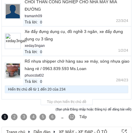
CHỔI THAN CÔNG NGHIỆP CHO NHÀ MÁY MÍA
ĐƯỜNG
tramanh09
22/3/24
Trả lời:
0
Xe đẩy đựng dụng cụ, đồ nghề 3 ngăn, xe đẩy đựng
dụng cụ 3 tầng
xeday3ngan
1/2/24
Trả lời:
0
Rổ nhựa shipper chở hàng sau xe máy, sóng nhựa giao
hàng rẻ / 0963.839.593 Ms.Loan
phuocdat02
28/4/23
Trả lời:
0
Hiển thị chủ đề từ 1 đến 20 của 234
Tùy chọn hiển thị chủ đề
(Bạn phải Đăng nhập hoặc Đăng ký để đăng bài viết)
1
2
3
4
5
6
12
Tiếp
→
Trang chủ
Diễn đàn
XE MÁY - XE ĐẠP - Ô TÔ