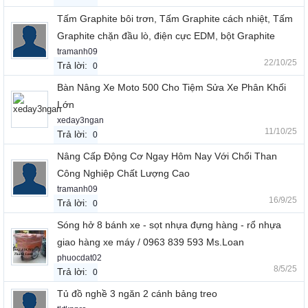
Tấm Graphite bôi trơn, Tấm Graphite cách nhiệt, Tấm
Graphite chặn đầu lò, điện cực EDM, bột Graphite
tramanh09
22/10/25
Trả lời:
0
Bàn Nâng Xe Moto 500 Cho Tiệm Sửa Xe Phân Khối
Lớn
xeday3ngan
11/10/25
Trả lời:
0
Nâng Cấp Động Cơ Ngay Hôm Nay Với Chổi Than
Công Nghiệp Chất Lượng Cao
tramanh09
16/9/25
Trả lời:
0
Sóng hở 8 bánh xe - sọt nhựa đựng hàng - rổ nhựa
giao hàng xe máy / 0963 839 593 Ms.Loan
phuocdat02
8/5/25
Trả lời:
0
Tủ đồ nghề 3 ngăn 2 cánh bảng treo