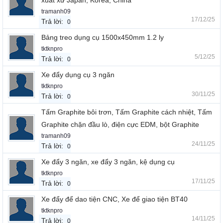
xuất xứ Japan, Korea, China
tramanh09
17/12/25
Trả lời:
0
Bảng treo dụng cụ 1500x450mm 1.2 ly
tktknpro
5/12/25
Trả lời:
0
Xe đẩy dụng cụ 3 ngăn
tktknpro
30/11/25
Trả lời:
0
Tấm Graphite bôi trơn, Tấm Graphite cách nhiệt, Tấm
Graphite chặn đầu lò, điện cực EDM, bột Graphite
tramanh09
24/11/25
Trả lời:
0
Xe đẩy 3 ngăn, xe đẩy 3 ngăn, kệ dụng cụ
tktknpro
17/11/25
Trả lời:
0
Xe đẩy để dao tiện CNC, Xe để giao tiện BT40
tktknpro
14/11/25
Trả lời:
0