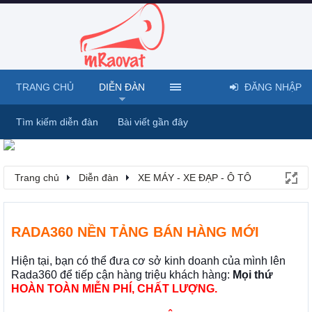
TRANG CHỦ
DIỄN ĐÀN
ĐĂNG NHẬP
Tìm kiếm diễn đàn
Bài viết gần đây
Trang chủ
Diễn đàn
XE MÁY - XE ĐẠP - Ô TÔ
RADA360 NỀN TẢNG BÁN HÀNG MỚI
Hiện tại, bạn có thể đưa cơ sở kinh doanh của mình lên
Rada360 để tiếp cận hàng triệu khách hàng:
Mọi thứ
HOÀN TOÀN MIỄN PHÍ, CHẤT LƯỢNG.