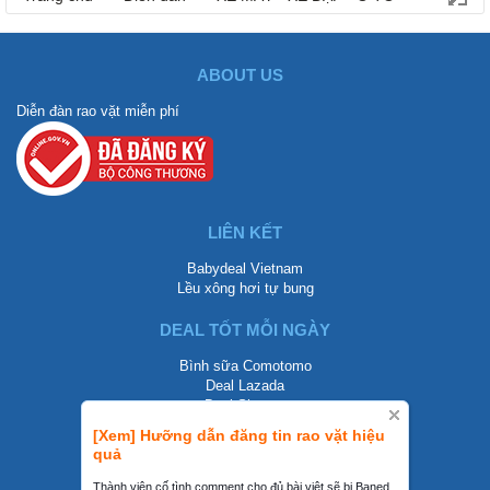
ABOUT US
Diễn đàn rao vặt miễn phí
LIÊN KẾT
Babydeal Vietnam
Lều xông hơi tự bung
DEAL TỐT MỖI NGÀY
Bình sữa Comotomo
Deal Lazada
Deal Shopee
[Xem] Hưỡng dẫn đăng tin rao vặt hiệu
LIÊN HỆ
quả
0858002468
Thành viên cố tình comment cho đủ bài viêt sẽ bị Baned