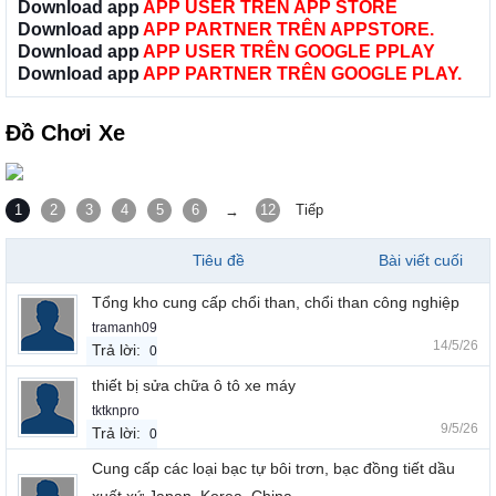
Download app
APP USER TRÊN APP STORE
Download app
APP PARTNER TRÊN APPSTORE.
Download app
APP USER TRÊN GOOGLE PPLAY
Download app
APP PARTNER TRÊN GOOGLE PLAY.
Đồ Chơi Xe
1
2
3
4
5
6
12
Tiếp
→
Tiêu đề
Bài viết cuối
Tổng kho cung cấp chổi than, chổi than công nghiệp
tramanh09
14/5/26
Trả lời:
0
thiết bị sửa chữa ô tô xe máy
tktknpro
9/5/26
Trả lời:
0
Cung cấp các loại bạc tự bôi trơn, bạc đồng tiết dầu