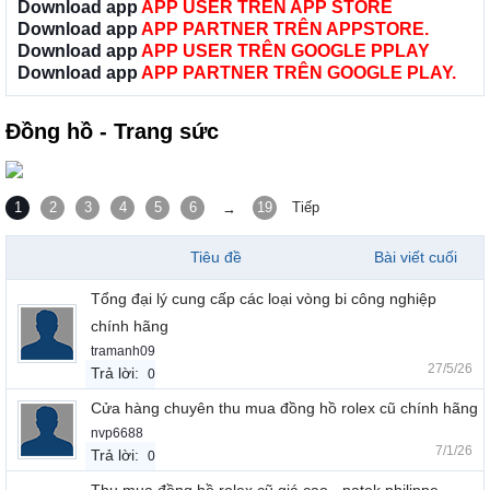
Download app
APP USER TRÊN APP STORE
Download app
APP PARTNER TRÊN APPSTORE.
Download app
APP USER TRÊN GOOGLE PPLAY
Download app
APP PARTNER TRÊN GOOGLE PLAY.
Đồng hồ - Trang sức
1
2
3
4
5
6
19
Tiếp
→
Tiêu đề
Bài viết cuối
Tổng đại lý cung cấp các loại vòng bi công nghiệp
chính hãng
tramanh09
27/5/26
Trả lời:
0
Cửa hàng chuyên thu mua đồng hồ rolex cũ chính hãng
nvp6688
7/1/26
Trả lời:
0