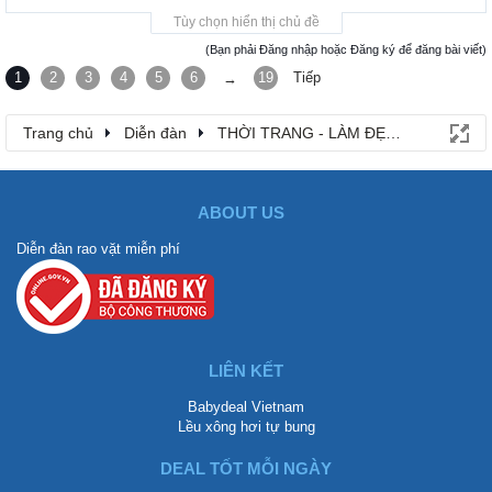
Tùy chọn hiển thị chủ đề
(Bạn phải Đăng nhập hoặc Đăng ký để đăng bài viết)
1
2
3
4
5
6
19
Tiếp
→
Trang chủ
Diễn đàn
THỜI TRANG - LÀM ĐẸP - MỸ PHẨM
ABOUT US
Diễn đàn rao vặt miễn phí
LIÊN KẾT
Babydeal Vietnam
Lều xông hơi tự bung
DEAL TỐT MỖI NGÀY