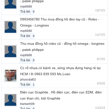
- patek philippe
nvp6688
19/7/25
Trả lời:
0
0993456780 Thu mua đồng hồ đeo tay cũ - Rolex -
Omega - Longines
nvp6688
14/7/25
Trả lời:
0
Thu mua đồng hồ rolex cũ - đồng hồ omega - longines
- patek philippe
nvp6688
8/7/25
Trả lời:
0
Cc rổ nhựa có bánh xe, sóng nhựa đựng hàng rẻ tại
HCM / lh 0963 839 593 Ms.Loan
phuocdat02
4/3/26
Trả lời:
1
Điện cực Graphite , Hồ điện cực, điện cực EDM, điện
cực than chì, bột Graphite
tramanh09
1/10/24
Trả lời: