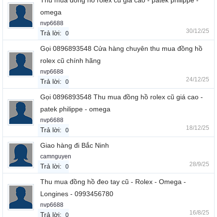
Thu mua đồng hồ rolex cũ giá cao - patek philippe -
omega
nvp6688
30/12/25
Trả lời:
0
Gọi 0896893548 Cửa hàng chuyên thu mua đồng hồ
rolex cũ chính hãng
nvp6688
24/12/25
Trả lời:
0
Gọi 0896893548 Thu mua đồng hồ rolex cũ giá cao -
patek philippe - omega
nvp6688
18/12/25
Trả lời:
0
Giao hàng đi Bắc Ninh
camnguyen
28/9/25
Trả lời:
0
Thu mua đồng hồ đeo tay cũ - Rolex - Omega -
Longines - 0993456780
nvp6688
16/8/25
Trả lời:
0