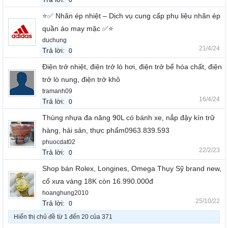
0
⭐️✅ Nhãn ép nhiệt – Dịch vụ cung cấp phụ liệu nhãn ép
quần áo may mặc ✅⭐️
duchung
21/4/24
Trả lời:
0
Điện trở nhiệt, điện trở lò hơi, điện trở bể hóa chất, điện
trở lò nung, điện trở khô
tramanh09
16/4/24
Trả lời:
0
Thùng nhựa đa năng 90L có bánh xe, nắp đậy kín trữ
hàng, hải sản, thực phẩm0963.839.593
phuocdat02
22/2/23
Trả lời:
0
Shop bán Rolex, Longines, Omega Thụy Sỹ brand new,
cổ xưa vàng 18K còn 16.990.000đ
hoanghung2010
25/10/22
Trả lời:
0
Hiển thị chủ đề từ 1 đến 20 của 371