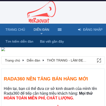
TRANG CHỦ
DIỄN ĐÀN
ĐĂNG NHẬP
Tìm kiếm diễn đàn
Bài viết gần đây
Trang chủ
Diễn đàn
THỜI TRANG - LÀM ĐẸP - MỸ PHẨM
RADA360 NỀN TẢNG BÁN HÀNG MỚI
Hiện tại, bạn có thể đưa cơ sở kinh doanh của mình lên
Rada360 để tiếp cận hàng triệu khách hàng:
Mọi thứ
HOÀN TOÀN MIỄN PHÍ, CHẤT LƯỢNG.