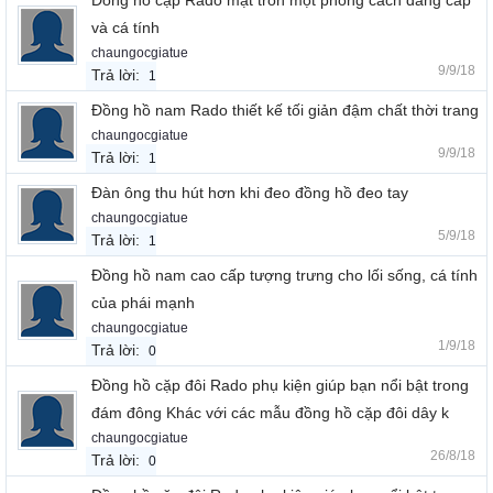
Đồng hồ cặp Rado mặt tròn một phong cách đẳng cấp
và cá tính
chaungocgiatue
9/9/18
Trả lời:
1
Đồng hồ nam Rado thiết kế tối giản đậm chất thời trang
chaungocgiatue
9/9/18
Trả lời:
1
Đàn ông thu hút hơn khi đeo đồng hồ đeo tay
chaungocgiatue
5/9/18
Trả lời:
1
Đồng hồ nam cao cấp tượng trưng cho lối sống, cá tính
của phái mạnh
chaungocgiatue
1/9/18
Trả lời:
0
Đồng hồ cặp đôi Rado phụ kiện giúp bạn nổi bật trong
đám đông Khác với các mẫu đồng hồ cặp đôi dây k
chaungocgiatue
26/8/18
Trả lời:
0