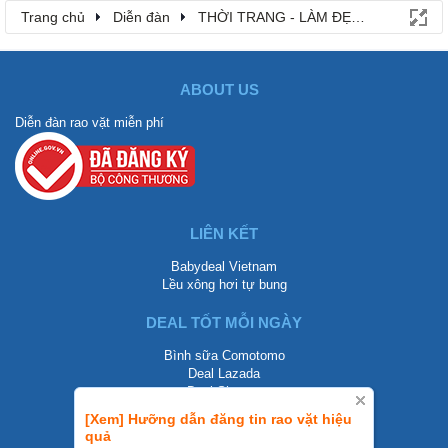
Trang chủ
Diễn đàn
THỜI TRANG - LÀM ĐẸP - MỸ PHẨM
ABOUT US
Diễn đàn rao vặt miễn phí
LIÊN KẾT
Babydeal Vietnam
Lều xông hơi tự bung
DEAL TỐT MỖI NGÀY
Bình sữa Comotomo
Deal Lazada
Deal Shopee
[Xem] Hưỡng dẫn đăng tin rao vặt hiệu
LIÊN HỆ
quả