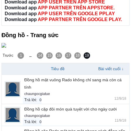
Download app
APP USER TRÊN APP STORE
Download app
APP PARTNER TRÊN APPSTORE.
Download app
APP USER TRÊN GOOGLE PPLAY
Download app
APP PARTNER TRÊN GOOGLE PLAY.
Đồng hồ - Trang sức
Trước
1
14
15
16
17
18
19
←
Tiêu đề
Bài viết cuối ↓
Đồng hồ mặt vuông Rado không chỉ sang mà còn cá
tính
chaungocgiatue
12/9/18
Trả lời:
0
Đồng hồ cặp đôi món quà tuyệt vời cho ngày cưới
chaungocgiatue
11/9/18
Trả lời:
0