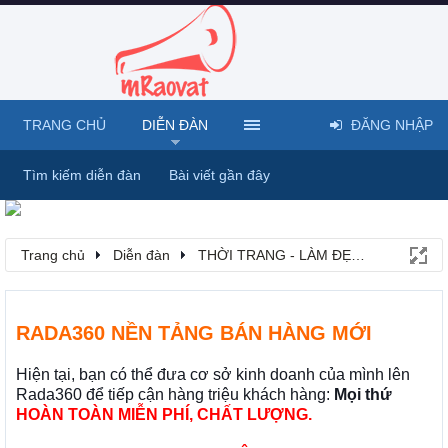
TRANG CHỦ
DIỄN ĐÀN
ĐĂNG NHẬP
Tìm kiếm diễn đàn
Bài viết gần đây
Trang chủ
Diễn đàn
THỜI TRANG - LÀM ĐẸP - MỸ PHẨM
RADA360 NỀN TẢNG BÁN HÀNG MỚI
Hiện tại, bạn có thể đưa cơ sở kinh doanh của mình lên
Rada360 để tiếp cận hàng triệu khách hàng:
Mọi thứ
HOÀN TOÀN MIỄN PHÍ, CHẤT LƯỢNG.