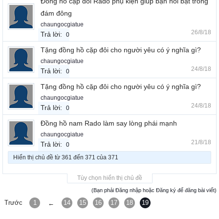
Đồng hồ cặp đôi Rado phụ kiện giúp bạn nổi bật trong
đám đông
chaungocgiatue
26/8/18
Trả lời:
0
Tặng đồng hồ cặp đôi cho người yêu có ý nghĩa gì?
chaungocgiatue
24/8/18
Trả lời:
0
Tặng đồng hồ cặp đôi cho người yêu có ý nghĩa gì?
chaungocgiatue
24/8/18
Trả lời:
0
Đồng hồ nam Rado làm say lòng phái mạnh
chaungocgiatue
21/8/18
Trả lời:
0
Hiển thị chủ đề từ 361 đến 371 của 371
Tùy chọn hiển thị chủ đề
(Bạn phải Đăng nhập hoặc Đăng ký để đăng bài viết)
Trước
1
14
15
16
17
18
19
←