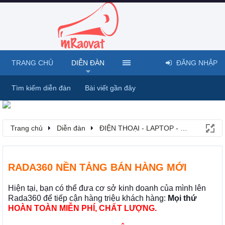
TRANG CHỦ
DIỄN ĐÀN
ĐĂNG NHẬP
Tìm kiếm diễn đàn
Bài viết gần đây
Trang chủ
Diễn đàn
ĐIỆN THOẠI - LAPTOP - MÁY TÍNH B
RADA360 NỀN TẢNG BÁN HÀNG MỚI
Hiện tại, bạn có thể đưa cơ sở kinh doanh của mình lên
Rada360 để tiếp cận hàng triệu khách hàng:
Mọi thứ
HOÀN TOÀN MIỄN PHÍ, CHẤT LƯỢNG.