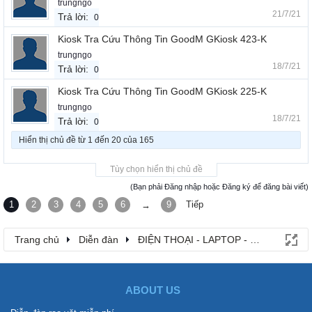
trungngo
21/7/21
Trả lời:
0
Kiosk Tra Cứu Thông Tin GoodM GKiosk 423-K
trungngo
18/7/21
Trả lời:
0
Kiosk Tra Cứu Thông Tin GoodM GKiosk 225-K
trungngo
18/7/21
Trả lời:
0
Hiển thị chủ đề từ 1 đến 20 của 165
Tùy chọn hiển thị chủ đề
(Bạn phải Đăng nhập hoặc Đăng ký để đăng bài viết)
1
2
3
4
5
6
9
Tiếp
→
Trang chủ
Diễn đàn
ĐIỆN THOẠI - LAPTOP - MÁY TÍNH B
ABOUT US