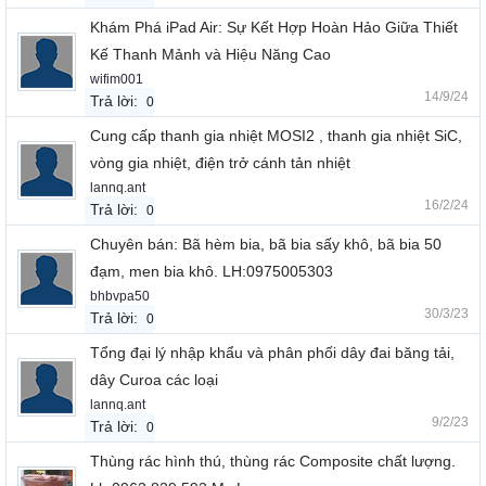
Khám Phá iPad Air: Sự Kết Hợp Hoàn Hảo Giữa Thiết
Kế Thanh Mảnh và Hiệu Năng Cao
wifim001
14/9/24
Trả lời:
0
Cung cấp thanh gia nhiệt MOSI2 , thanh gia nhiệt SiC,
vòng gia nhiệt, điện trở cánh tản nhiệt
lannq.ant
16/2/24
Trả lời:
0
Chuyên bán: Bã hèm bia, bã bia sấy khô, bã bia 50
đạm, men bia khô. LH:0975005303
bhbvpa50
30/3/23
Trả lời:
0
Tổng đại lý nhập khẩu và phân phối dây đai băng tải,
dây Curoa các loại
lannq.ant
9/2/23
Trả lời:
0
Thùng rác hình thú, thùng rác Composite chất lượng.