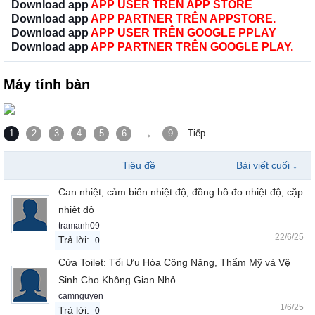
Download app
APP USER TRÊN APP STORE
Download app
APP PARTNER TRÊN APPSTORE.
Download app
APP USER TRÊN GOOGLE PPLAY
Download app
APP PARTNER TRÊN GOOGLE PLAY.
Máy tính bàn
1
2
3
4
5
6
9
Tiếp
→
Tiêu đề
Bài viết cuối ↓
Can nhiệt, cảm biến nhiệt độ, đồng hồ đo nhiệt độ, cặp
nhiệt độ
tramanh09
22/6/25
Trả lời:
0
Cửa Toilet: Tối Ưu Hóa Công Năng, Thẩm Mỹ và Vệ
Sinh Cho Không Gian Nhỏ
camnguyen
1/6/25
Trả lời:
0