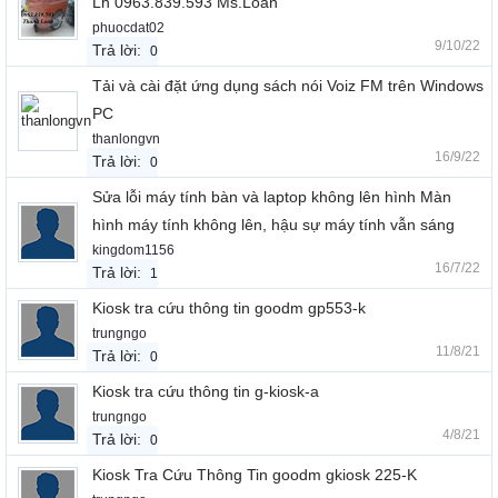
Lh 0963.839.593 Ms.Loan
phuocdat02
9/10/22
Trả lời:
0
Tải và cài đặt ứng dụng sách nói Voiz FM trên Windows
PC
thanlongvn
16/9/22
Trả lời:
0
Sửa lỗi máy tính bàn và laptop không lên hình Màn
hình máy tính không lên, hậu sự máy tính vẫn sáng
kingdom1156
16/7/22
Trả lời:
1
Kiosk tra cứu thông tin goodm gp553-k
trungngo
11/8/21
Trả lời:
0
Kiosk tra cứu thông tin g-kiosk-a
trungngo
4/8/21
Trả lời:
0
Kiosk Tra Cứu Thông Tin goodm gkiosk 225-K