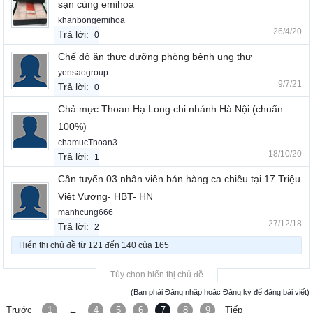
sạn cùng emihoa
khanbongemihoa
26/4/20
Trả lời:
0
Chế độ ăn thực dưỡng phòng bệnh ung thư
yensaogroup
9/7/21
Trả lời:
0
Chả mực Thoan Hạ Long chi nhánh Hà Nội (chuẩn
100%)
chamucThoan3
18/10/20
Trả lời:
1
Cần tuyển 03 nhân viên bán hàng ca chiều tại 17 Triệu
Việt Vương- HBT- HN
manhcung666
27/12/18
Trả lời:
2
Hiển thị chủ đề từ 121 đến 140 của 165
Tùy chọn hiển thị chủ đề
(Bạn phải Đăng nhập hoặc Đăng ký để đăng bài viết)
Trước
1
4
5
6
7
8
9
Tiếp
←