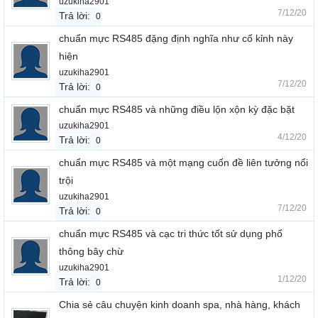
uzukiha2901
7/12/20
Trả lời:
0
chuẩn mực RS485 đặng định nghĩa như cố kỉnh này
hiện
uzukiha2901
7/12/20
Trả lời:
0
chuẩn mực RS485 và những điều lộn xộn kỳ đặc bặt
uzukiha2901
4/12/20
Trả lời:
0
chuẩn mực RS485 và một mạng cuốn đề liên tưởng nổi
trội
uzukiha2901
7/12/20
Trả lời:
0
chuẩn mực RS485 và cạc tri thức tốt sử dụng phổ
thông bây chừ
uzukiha2901
1/12/20
Trả lời:
0
Chia sẻ câu chuyện kinh doanh spa, nhà hàng, khách