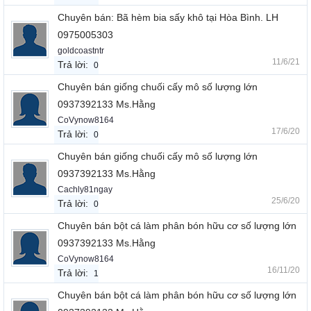
Chuyên bán: Bã hèm bia sấy khô tại Hòa Bình. LH
0975005303
goldcoastntr
11/6/21
Trả lời:
0
Chuyên bán giống chuối cấy mô số lượng lớn
0937392133 Ms.Hằng
CoVynow8164
17/6/20
Trả lời:
0
Chuyên bán giống chuối cấy mô số lượng lớn
0937392133 Ms.Hằng
Cachly81ngay
25/6/20
Trả lời:
0
Chuyên bán bột cá làm phân bón hữu cơ số lượng lớn
0937392133 Ms.Hằng
CoVynow8164
16/11/20
Trả lời:
1
Chuyên bán bột cá làm phân bón hữu cơ số lượng lớn