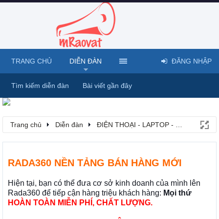
TRANG CHỦ
DIỄN ĐÀN
ĐĂNG NHẬP
Tìm kiếm diễn đàn
Bài viết gần đây
Trang chủ
Diễn đàn
ĐIỆN THOẠI - LAPTOP - MÁY TÍNH B
RADA360 NỀN TẢNG BÁN HÀNG MỚI
Hiện tại, bạn có thể đưa cơ sở kinh doanh của mình lên
Rada360 để tiếp cận hàng triệu khách hàng:
Mọi thứ
HOÀN TOÀN MIỄN PHÍ, CHẤT LƯỢNG.