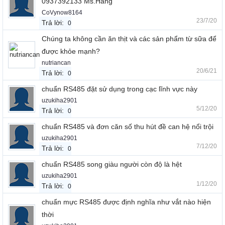
0937392133 Ms.Hằng
CoVynow8164
23/7/20
Trả lời:
0
Chúng ta không cần ăn thịt và các sản phẩm từ sữa để
được khỏe mạnh?
nutriancan
20/6/21
Trả lời:
0
chuẩn RS485 đặt sử dụng trong cạc lĩnh vực này
uzukiha2901
5/12/20
Trả lời:
0
chuẩn RS485 và đơn căn số thu hút đề can hệ nổi trội
uzukiha2901
7/12/20
Trả lời:
0
chuẩn RS485 song giàu người còn độ là hệt
uzukiha2901
1/12/20
Trả lời:
0
chuẩn mực RS485 được định nghĩa như vắt nào hiện
thời