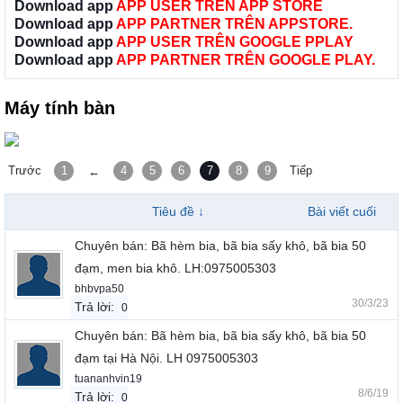
Download app
APP USER TRÊN APP STORE
Download app
APP PARTNER TRÊN APPSTORE.
Download app
APP USER TRÊN GOOGLE PPLAY
Download app
APP PARTNER TRÊN GOOGLE PLAY.
Máy tính bàn
Trước
1
4
5
6
7
8
9
Tiếp
←
Tiêu đề ↓
Bài viết cuối
Chuyên bán: Bã hèm bia, bã bia sấy khô, bã bia 50
đạm, men bia khô. LH:0975005303
bhbvpa50
30/3/23
Trả lời:
0
Chuyên bán: Bã hèm bia, bã bia sấy khô, bã bia 50
đạm tại Hà Nội. LH 0975005303
tuananhvin19
8/6/19
Trả lời:
0