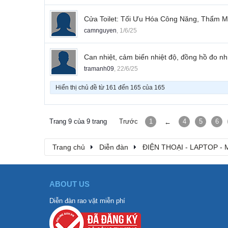
Cửa Toilet: Tối Ưu Hóa Công Năng, Thẩm M
camnguyen
,
1/6/25
Can nhiệt, cảm biến nhiệt độ, đồng hồ đo nhi
tramanh09
,
22/6/25
Hiển thị chủ đề từ 161 đến 165 của 165
Trang 9 của 9 trang
Trước
1
4
5
6
←
Trang chủ
Diễn đàn
ĐIỆN THOẠI - LAPTOP -
ABOUT US
Diễn đàn rao vặt miễn phí