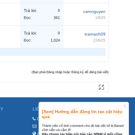
Trả lời:
0
camnguyen
Đọc:
361
1/6/25
Trả lời:
0
tramanh09
Đọc:
1,024
22/6/25
(Bạn phải Đăng nhập hoặc Đăng ký để đăng bài viết)
ÀY
LIÊN HỆ
[Xem] Hưỡng dẫn đăng tin rao vặt hiệu
quả
0858002468
Thành viên cố tình comment cho đủ bài viêt sẽ bị Baned
contact@mraovat.vn
vĩnh viễn và cấm IP.
mraovat.vn
Hãy chung tay bấm nút báo cáo SPAM vì một cộng