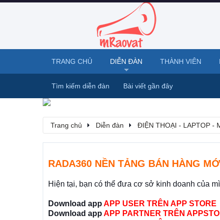
TRANG CHỦ
DIỄN ĐÀN
THÀNH VIÊN
Tìm kiếm diễn đàn
Bài viết gần đây
Trang chủ
Diễn đàn
ĐIỆN THOẠI - LAPTOP -
RADA360 NỀN TẢNG BÁN HÀNG MỚ
Hiện tại, bạn có thể đưa cơ sở kinh doanh của m
Download app
APP USER TRÊN APP STORE
Download app
APP PARTNER TRÊN APPSTO