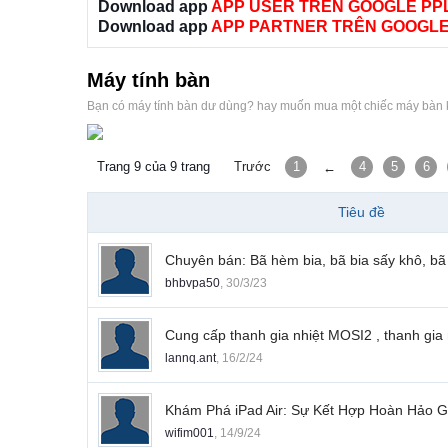
Download app
APP USER TRÊN GOOGLE PP
Download app
APP PARTNER TRÊN GOOGLE
Máy tính bàn
Bạn có máy tính bàn dư dùng? hay muốn mua một chiếc máy bàn kh
Trang 9 của 9 trang
Trước
1
4
5
6
←
Tiêu đề
Chuyên bán: Bã hèm bia, bã bia sấy khô, b
bhbvpa50
,
30/3/23
Cung cấp thanh gia nhiệt MOSI2 , thanh gia n
lannq.ant
,
16/2/24
Khám Phá iPad Air: Sự Kết Hợp Hoàn Hảo G
wifim001
,
14/9/24