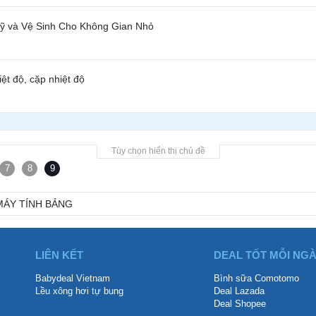
ỹ và Vệ Sinh Cho Không Gian Nhỏ
ệt độ, cặp nhiệt độ
Tùy chọn hiển thị chủ đề
7
8
9
 MÁY TÍNH BẢNG
LIÊN KẾT
DEAL TỐT MỖI NG
Babydeal Vietnam
Bình sữa Comotomo
Lều xông hơi tự bung
Deal Lazada
Deal Shopee