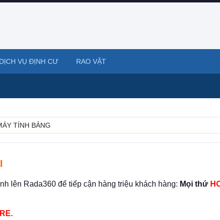
DỊCH VỤ ĐỊNH CƯ
RAO VẶT
 MÁY TÍNH BẢNG
I
ình lên Rada360 để tiếp cận hàng triệu khách hàng:
Mọi thứ
HO
RE.