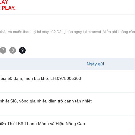
LAY
 PLAY.
ác và muốn thanh lý lại máy cũ? Đăng bán ngay tại mraovat. Miễn phí không cần
7
8
9
Ngày gửi
ã bia 50 đạm, men bia khô. LH:0975005303
hiệt SiC, vòng gia nhiệt, điện trở cánh tản nhiệt
iữa Thiết Kế Thanh Mảnh và Hiệu Năng Cao