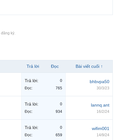
 đăng ký.
Trả lời
Đọc
Bài viết cuối ↑
Trả lời:
0
bhbvpa50
Đọc:
765
30/3/23
Trả lời:
0
lannq.ant
Đọc:
934
16/2/24
Trả lời:
0
wifim001
Đọc:
659
14/9/24