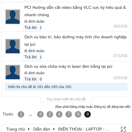
PCI Hướng dẫn cắt video bằng VLC cực kỳ hiệu quả &
nhanh chóng
lê đình duân
18/12/18
Trả lời:
1
Dịch vụ bảo trì, bảo dưỡng máy tính cho doanh nghiệp
tại pci
lê đình duân
27/12/18
Trả lời:
1
Dịch vụ sửa chữa máy in laser đen trắng tại pci
lê đình duân
22/11/18
Trả lời:
0
Hiển thị chủ đề từ 161 đến 165 của 165
Tùy chọn hiển thị chủ đề
(Bạn phải Đăng nhập hoặc Đăng ký để đăng bài viết)
Trước
1
4
5
6
7
8
9
←
Trang chủ
Diễn đàn
ĐIỆN THOẠI - LAPTOP - MÁY TÍNH B