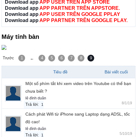
Download app
APP USER TRÊN APP STORE
Download app
APP PARTNER TRÊN APPSTORE.
Download app
APP USER TRÊN GOOGLE PPLAY
Download app
APP PARTNER TRÊN GOOGLE PLAY.
Máy tính bàn
Trước
1
4
5
6
7
8
9
←
Tiêu đề
Bài viết cuối
Một số phím tắt khi xem video trên Youtube có thể bạn
chưa biết ?
lê đình duân
8/1/19
Trả lời:
1
Cách phát Wifi từ iPhone sang Laptop dạng ADSL, tốc
độ cao!
lê đình duân
5/10/19
Trả lời:
1