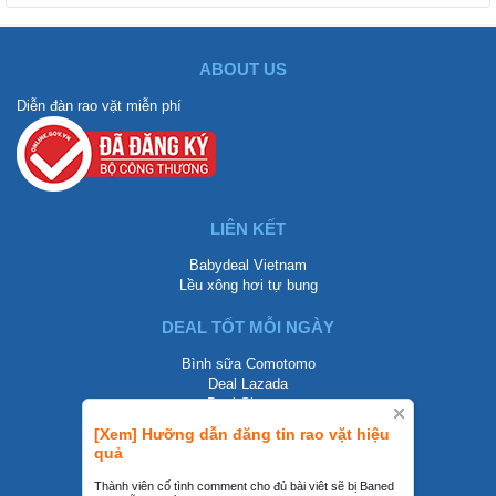
ABOUT US
Diễn đàn rao vặt miễn phí
LIÊN KẾT
Babydeal Vietnam
Lều xông hơi tự bung
DEAL TỐT MỖI NGÀY
Bình sữa Comotomo
Deal Lazada
Deal Shopee
[Xem] Hưỡng dẫn đăng tin rao vặt hiệu
LIÊN HỆ
quả
0858002468
Thành viên cố tình comment cho đủ bài viêt sẽ bị Baned