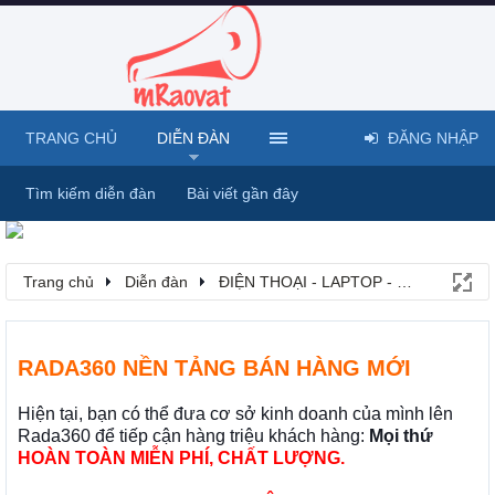
TRANG CHỦ
DIỄN ĐÀN
ĐĂNG NHẬP
Tìm kiếm diễn đàn
Bài viết gần đây
Trang chủ
Diễn đàn
ĐIỆN THOẠI - LAPTOP - MÁY TÍNH B
RADA360 NỀN TẢNG BÁN HÀNG MỚI
Hiện tại, bạn có thể đưa cơ sở kinh doanh của mình lên
Rada360 để tiếp cận hàng triệu khách hàng:
Mọi thứ
HOÀN TOÀN MIỄN PHÍ, CHẤT LƯỢNG.