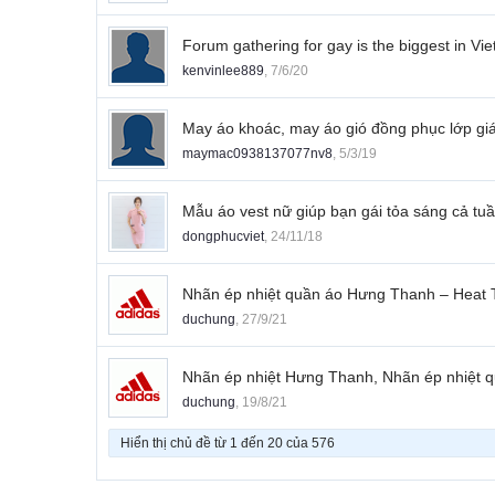
Forum gathering for gay is the biggest in Vi
kenvinlee889
,
7/6/20
May áo khoác, may áo gió đồng phục lớp giá
maymac0938137077nv8
,
5/3/19
Mẫu áo vest nữ giúp bạn gái tỏa sáng cả tu
dongphucviet
,
24/11/18
Nhãn ép nhiệt quần áo Hưng Thanh – Heat T
duchung
,
27/9/21
Nhãn ép nhiệt Hưng Thanh, Nhãn ép nhiệt 
duchung
,
19/8/21
Hiển thị chủ đề từ 1 đến 20 của 576