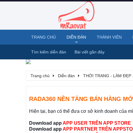
TRANG CHỦ
DIỄN ĐÀN
THÀNH VIÊN
Tìm kiếm diễn đàn
Bài viết gần đây
Trang chủ
Diễn đàn
THỜI TRANG - LÀM ĐẸP 
RADA360 NỀN TẢNG BÁN HÀNG MỚ
Hiện tại, bạn có thể đưa cơ sở kinh doanh của m
Download app
APP USER TRÊN APP STORE
Download app
APP PARTNER TRÊN APPSTO