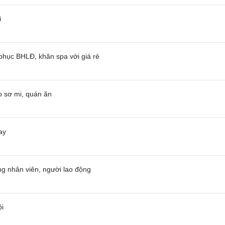
i
 phục BHLĐ, khăn spa với giá rẻ
o sơ mi, quán ăn
ay
ng nhân viên, người lao động
ội