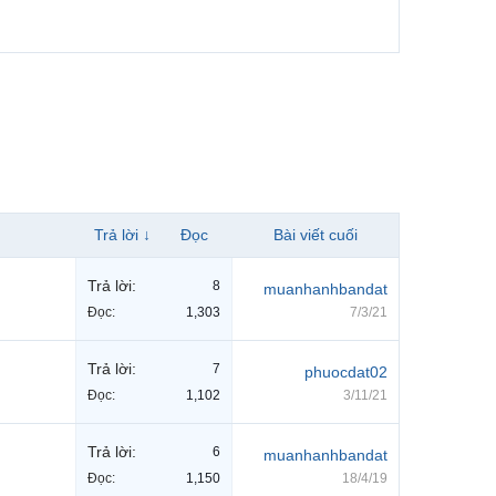
Trả lời ↓
Đọc
Bài viết cuối
Trả lời:
8
muanhanhbandat
Đọc:
1,303
7/3/21
Trả lời:
7
phuocdat02
Đọc:
1,102
3/11/21
Trả lời:
6
muanhanhbandat
Đọc:
1,150
18/4/19