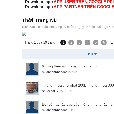
Download app
APP USER TRÊN GOOGLE PP
Download app
APP PARTNER TRÊN GOOGLE
Thời Trang Nữ
Diễn đàn mua bán thời trang nữ miễn phí, uy tín hiệu quả. Bạn đa
Trang 1 của 29 trang
1
2
3
4
5
6
→
Tiêu đề
Xưởng thêu vi tính uy tín tại hà nội
muanhanhbandat
,
27/2/21
Thùng nhựa chữ nhật 200L, thùng nhựa 300L 
phuocdat02
,
22/11/19
Bo (cổ, tay) áo cao cấp mỏng, nhẹ, chắc - c
muanhanhbandat
,
13/3/19