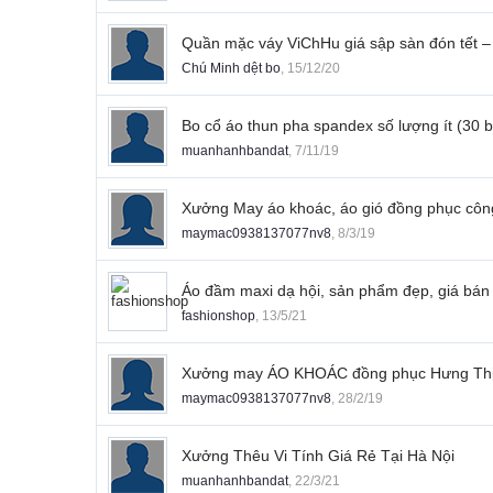
Quần mặc váy ViChHu giá sập sàn đón tết 
Chú Minh dệt bo
,
15/12/20
Bo cổ áo thun pha spandex số lượng ít (30 
muanhanhbandat
,
7/11/19
Xưởng May áo khoác, áo gió đồng phục công 
maymac0938137077nv8
,
8/3/19
Áo đầm maxi dạ hội, sản phẩm đẹp, giá bán 
fashionshop
,
13/5/21
Xưởng may ÁO KHOÁC đồng phục Hưng Th
maymac0938137077nv8
,
28/2/19
Xưởng Thêu Vi Tính Giá Rẻ Tại Hà Nội
muanhanhbandat
,
22/3/21