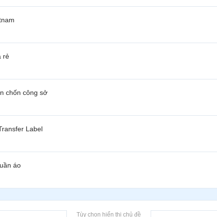
etnam
 rẻ
ần chốn công sở
ransfer Label
quần áo
Tùy chọn hiển thị chủ đề