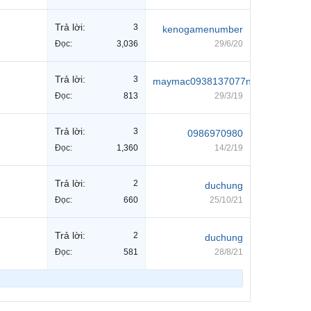
Trả lời:
3
kenogamenumber
Đọc:
3,036
29/6/20
Trả lời:
3
maymac0938137077nv8
Đọc:
813
29/3/19
Trả lời:
3
0986970980
Đọc:
1,360
14/2/19
Trả lời:
2
duchung
Đọc:
660
25/10/21
Trả lời:
2
duchung
Đọc:
581
28/8/21