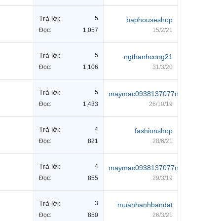
Trả lời:
5
baphouseshop
Đọc:
1,057
15/2/21
Trả lời:
5
ngthanhcong21
Đọc:
1,106
31/3/20
Trả lời:
5
maymac0938137077nv8
Đọc:
1,433
26/10/19
Trả lời:
4
fashionshop
Đọc:
821
28/6/21
Trả lời:
4
maymac0938137077nv8
Đọc:
855
29/3/19
Trả lời:
3
muanhanhbandat
Đọc:
850
26/3/21