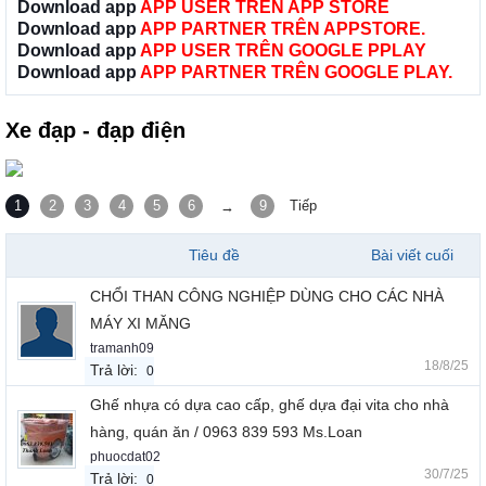
Download app
APP USER TRÊN APP STORE
Download app
APP PARTNER TRÊN APPSTORE.
Download app
APP USER TRÊN GOOGLE PPLAY
Download app
APP PARTNER TRÊN GOOGLE PLAY.
Xe đạp - đạp điện
1
2
3
4
5
6
9
Tiếp
→
Tiêu đề
Bài viết cuối
CHỔI THAN CÔNG NGHIỆP DÙNG CHO CÁC NHÀ
MÁY XI MĂNG
tramanh09
18/8/25
Trả lời:
0
Ghế nhựa có dựa cao cấp, ghế dựa đại vita cho nhà
hàng, quán ăn / 0963 839 593 Ms.Loan
phuocdat02
30/7/25
Trả lời:
0