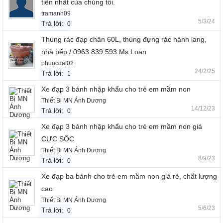
tiến nhất của chúng tôi.
tramanh09
5/3/24
Trả lời:
0
Thùng rác đạp chân 60L, thùng đựng rác hành lang,
nhà bếp / 0963 839 593 Ms.Loan
phuocdat02
24/2/25
Trả lời:
1
Xe đạp 3 bánh nhập khẩu cho trẻ em mầm non
Thiết Bị MN Ánh Dương
14/12/23
Trả lời:
0
Xe đạp 3 bánh nhập khẩu cho trẻ em mầm non giá
CỰC SỐC
Thiết Bị MN Ánh Dương
8/9/23
Trả lời:
0
Xe đạp ba bánh cho trẻ em mầm non giá rẻ, chất lượng
cao
Thiết Bị MN Ánh Dương
5/6/23
Trả lời:
0