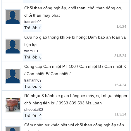
Chổi than công nghiệp, chổi than, chổi than động cơ,
chổi than máy phát
tramanh09
1/6/24
Trả lời:
0
Cứu hộ giao thông khi xe bị hỏng: Đảm bảo an toàn và
tiện lợi
wifim001
31/5/24
Trả lời:
0
Cung cấp Can nhiệt PT 100 / Can nhiệt B / Can nhiệt K
/ Can nhiệt E/ Can nhiệt J
tramanh09
15/4/24
Trả lời:
0
Rổ nhựa 8 bánh xe giao hàng xe máy, sọt nhựa shipper
chở hàng tiện lợi / 0963 839 593 Ms.Loan
phuocdat02
11/3/24
Trả lời:
0
Cảm nhận sự khác biệt với chổi than công nghiệp tiên