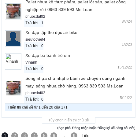
Pallet nhựa kê thực phẩm, pallet lót sàn, pallet công
nghiệp rẻ / 0963.839.593 Ms.Loan
phuocdat02
8/7/24
Trả lời:
1
Xe đạp tập the dục air bike
sieutocviet4
1/2/23
Trả lời:
0
Xe đạp ba bánh trẻ em
Vihanh
15/12/22
Trả lời:
0
Sóng nhựa chữ nhật 5 bánh xe chuyên dùng ngành
may, sóng nhựa chở hàng. 0963 839 593 Ms.Loan
phuocdat02
5/11/22
Trả lời:
0
Hiển thị chủ đề từ 1 đến 20 của 171
Tùy chọn hiển thị chủ đề
(Bạn phải Đăng nhập hoặc Đăng ký để đăng bài viết)
1
2
3
4
5
6
9
Tiếp
→