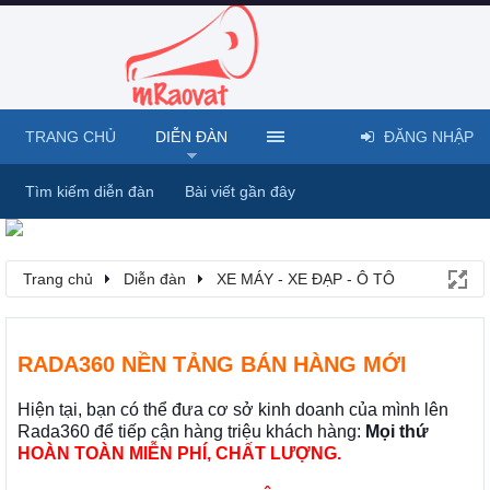
TRANG CHỦ
DIỄN ĐÀN
ĐĂNG NHẬP
Tìm kiếm diễn đàn
Bài viết gần đây
Trang chủ
Diễn đàn
XE MÁY - XE ĐẠP - Ô TÔ
RADA360 NỀN TẢNG BÁN HÀNG MỚI
Hiện tại, bạn có thể đưa cơ sở kinh doanh của mình lên
Rada360 để tiếp cận hàng triệu khách hàng:
Mọi thứ
HOÀN TOÀN MIỄN PHÍ, CHẤT LƯỢNG.