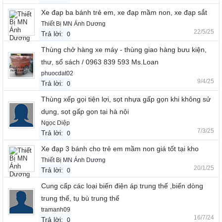
Xe đạp ba bánh trẻ em, xe đạp mầm non, xe đạp sắt
Thiết Bị MN Ánh Dương
22/5/25
Trả lời:
0
Thùng chở hàng xe máy - thùng giao hàng bưu kiện,
thư, sổ sách / 0963 839 593 Ms.Loan
phuocdat02
9/4/25
Trả lời:
0
Thùng xếp gọi tiện lợi, sọt nhựa gấp gọn khi không sử
dụng, sọt gấp gọn tại hà nội
Ngọc Diệp
7/3/25
Trả lời:
0
Xe đạp 3 bánh cho trẻ em mầm non giá tốt tại kho
Thiết Bị MN Ánh Dương
20/1/25
Trả lời:
0
Cung cấp các loại biến điện áp trung thế ,biến dòng
trung thế, tụ bù trung thế
tramanh09
16/7/24
Trả lời:
0