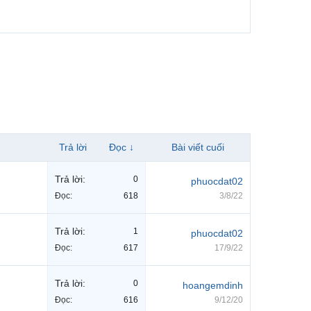
Trả lời
Đọc ↓
Bài viết cuối
Trả lời:
0
phuocdat02
Đọc:
618
3/8/22
Trả lời:
1
phuocdat02
Đọc:
617
17/9/22
Trả lời:
0
hoangemdinh
Đọc:
616
9/12/20