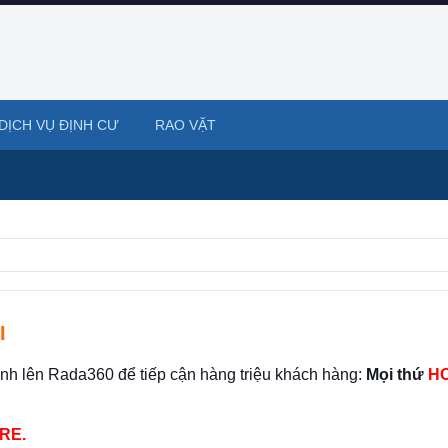
DỊCH VỤ ĐỊNH CƯ
RAO VẶT
I
ình lên Rada360 để tiếp cận hàng triệu khách hàng:
Mọi thứ
HO
RE.