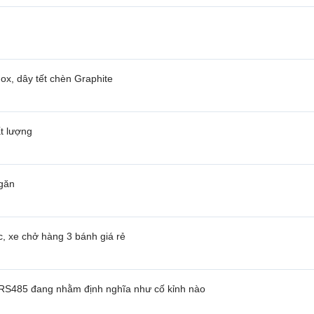
nox, dây tết chèn Graphite
t lượng
găn
, xe chở hàng 3 bánh giá rẻ
c RS485 đang nhằm định nghĩa như cố kỉnh nào