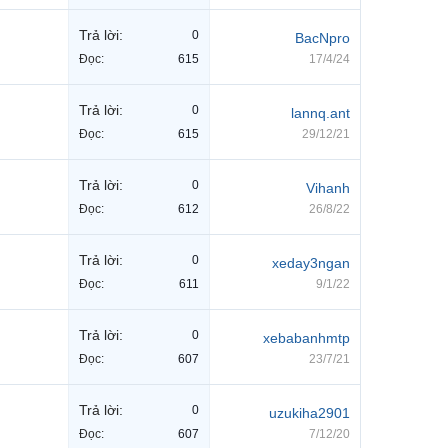
Trả lời:
0
BacNpro
Đọc:
615
17/4/24
Trả lời:
0
lannq.ant
Đọc:
615
29/12/21
Trả lời:
0
Vihanh
Đọc:
612
26/8/22
Trả lời:
0
xeday3ngan
Đọc:
611
9/1/22
Trả lời:
0
xebabanhmtp
Đọc:
607
23/7/21
Trả lời:
0
uzukiha2901
Đọc:
607
7/12/20