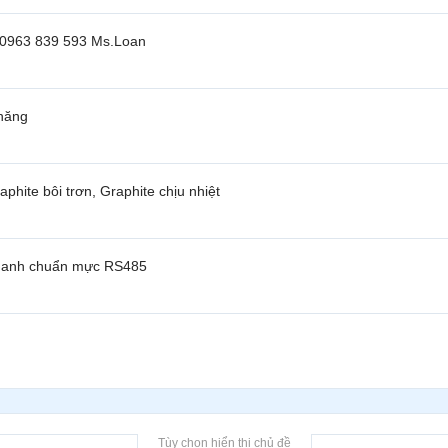
xe / 0963 839 593 Ms.Loan
 năng
phite bôi trơn, Graphite chịu nhiệt
 quanh chuẩn mực RS485
Tùy chọn hiển thị chủ đề