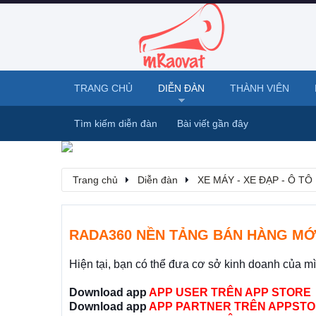
TRANG CHỦ
DIỄN ĐÀN
THÀNH VIÊN
Tìm kiếm diễn đàn
Bài viết gần đây
Trang chủ
Diễn đàn
XE MÁY - XE ĐẠP - Ô TÔ
RADA360 NỀN TẢNG BÁN HÀNG MỚ
Hiện tại, bạn có thể đưa cơ sở kinh doanh của m
Download app
APP USER TRÊN APP STORE
Download app
APP PARTNER TRÊN APPSTO