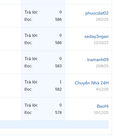
Trả lời:
0
phuocdat02
Đọc:
586
28/2/25
Trả lời:
0
xeday3ngan
Đọc:
586
22/10/22
Trả lời:
0
tramanh09
Đọc:
583
20/8/25
Trả lời:
1
Chuyển Nhà 24H
Đọc:
582
4/12/20
Trả lời:
0
BaoHi
Đọc:
578
10/12/20