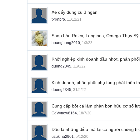
Xe đẩy dụng cụ 3 ngăn
tktknpro
,
11/12/21
Shop bán Rolex, Longines, Omega Thụy Sỹ 
hoanghung2010
,
1/3/23
Khởi nghiệp kinh doanh dầu nhớt, phân phối
duong2345
,
11/6/22
Kinh doanh, phân phối phụ tùng phát triển 
duong2345
,
31/5/22
Cung cấp bột cá làm phân bón hữu cơ số l
CoVynow8164
,
18/7/20
Đâu là những điều mà lại có người chừng h
uzukiha2901
,
5/12/20