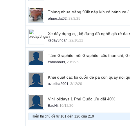
Thùng nhựa trắng 90lit nắp kín có bánh 
phuocdat02
,
28/2/25
Xe đẩy dụng cụ, kệ đựng đồ nghề giá rẻ đa
xeday3ngan
,
22/10/22
Tấm Graphite, nồi Graphite, cốc than chì, Gra
tramanh09
,
20/8/25
Khái quát các lôi cuốn đề pa con quay nói
uzukiha2901
,
3/12/20
VinHolidays 1 Phú Quốc Ưu đãi 40%
BaoHi
,
10/12/20
Hiển thị chủ đề từ 101 đến 120 của 210