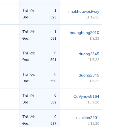
Trả lời:
1
nhakhoawestway
Đọc:
593
11/12/21
Trả lời:
1
hoanghung2010
Đọc:
591
1/3/23
Trả lời:
0
duong2345
Đọc:
591
11/6/22
Trả lời:
0
duong2345
Đọc:
590
31/5/22
Trả lời:
0
CoVynow8164
Đọc:
589
18/7/20
Trả lời:
0
uzukiha2901
Đọc:
587
5/12/20