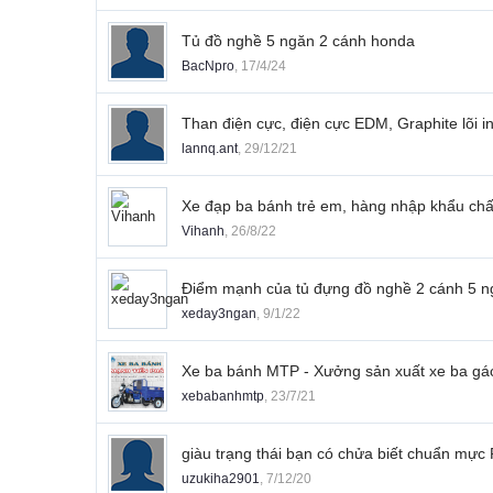
Tủ đồ nghề 5 ngăn 2 cánh honda
BacNpro
,
17/4/24
Than điện cực, điện cực EDM, Graphite lõi i
lannq.ant
,
29/12/21
Xe đạp ba bánh trẻ em, hàng nhập khẩu chấ
Vihanh
,
26/8/22
Điểm mạnh của tủ đựng đồ nghề 2 cánh 5 n
xeday3ngan
,
9/1/22
Xe ba bánh MTP - Xưởng sản xuất xe ba gác
xebabanhmtp
,
23/7/21
giàu trạng thái bạn có chửa biết chuẩn mự
uzukiha2901
,
7/12/20