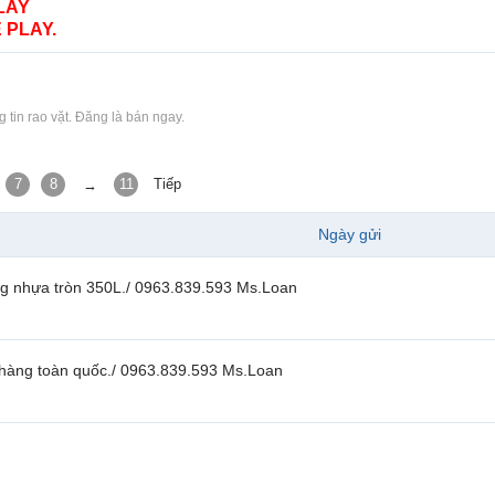
LAY
 PLAY.
 tin rao vặt. Đăng là bán ngay.
7
8
11
Tiếp
→
Ngày gửi
ng nhựa tròn 350L./ 0963.839.593 Ms.Loan
 hàng toàn quốc./ 0963.839.593 Ms.Loan