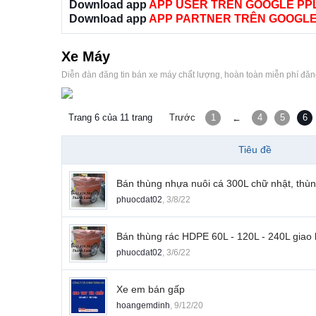
Download app
APP USER TRÊN GOOGLE PP
Download app
APP PARTNER TRÊN GOOGLE
Xe Máy
Diễn đàn đăng tin bán xe máy chất lượng, hoàn toàn miễn phí đăng
Trang 6 của 11 trang
Trước
1
4
5
6
←
Tiêu đề
Bán thùng nhựa nuôi cá 300L chữ nhật, thù
phuocdat02
,
3/8/22
Bán thùng rác HDPE 60L - 120L - 240L giao
phuocdat02
,
3/6/22
Xe em bán gấp
hoangemdinh
,
9/12/20