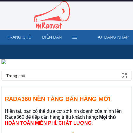
TRANG CHỦ
DIỄN ĐÀN
ĐĂNG NHẬP
Trang chủ
RADA360 NỀN TẢNG BÁN HÀNG MỚI
Hiện tại, bạn có thể đưa cơ sở kinh doanh của mình lên
Rada360 để tiếp cận hàng triệu khách hàng:
Mọi thứ
HOÀN TOÀN MIỄN PHÍ, CHẤT LƯỢNG.