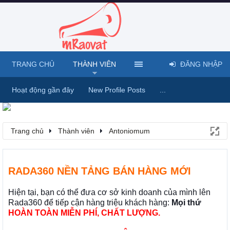
TRANG CHỦ
THÀNH VIÊN
ĐĂNG NHẬP
Hoạt động gần đây
New Profile Posts
...
Trang chủ
Thành viên
Antoniomum
RADA360 NỀN TẢNG BÁN HÀNG MỚI
Hiện tại, bạn có thể đưa cơ sở kinh doanh của mình lên
Rada360 để tiếp cận hàng triệu khách hàng:
Mọi thứ
HOÀN TOÀN MIỄN PHÍ, CHẤT LƯỢNG.