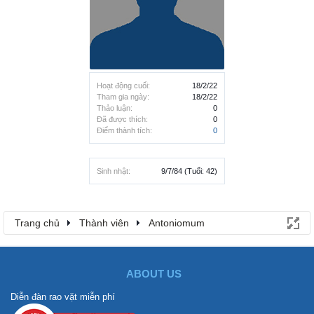
Hoạt động cuối:
18/2/22
Tham gia ngày:
18/2/22
Thảo luận:
0
Đã được thích:
0
Điểm thành tích:
0
Sinh nhật:
9/7/84
(Tuổi: 42)
Trang chủ
Thành viên
Antoniomum
ABOUT US
Diễn đàn rao vặt miễn phí