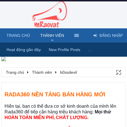
TRANG CHỦ
THÀNH VIÊN
ĐĂNG NHẬP
Hoạt động gần đây
New Profile Posts
...
Trang chủ
Thành viên
b0ssdevil
RADA360 NỀN TẢNG BÁN HÀNG MỚI
Hiện tại, bạn có thể đưa cơ sở kinh doanh của mình lên
Rada360 để tiếp cận hàng triệu khách hàng:
Mọi thứ
HOÀN TOÀN MIỄN PHÍ, CHẤT LƯỢNG.