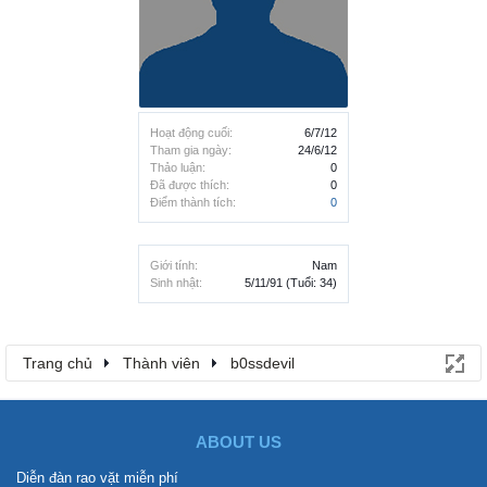
Hoạt động cuối:
6/7/12
Tham gia ngày:
24/6/12
Thảo luận:
0
Đã được thích:
0
Điểm thành tích:
0
Giới tính:
Nam
Sinh nhật:
5/11/91
(Tuổi: 34)
Trang chủ
Thành viên
b0ssdevil
ABOUT US
Diễn đàn rao vặt miễn phí