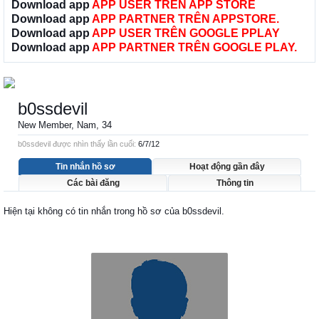
Download app
APP USER TRÊN APP STORE
Download app
APP PARTNER TRÊN APPSTORE.
Download app
APP USER TRÊN GOOGLE PPLAY
Download app
APP PARTNER TRÊN GOOGLE PLAY.
b0ssdevil
New Member
, Nam, 34
b0ssdevil được nhìn thấy lần cuối:
6/7/12
Tin nhắn hồ sơ
Hoạt động gần đây
Các bài đăng
Thông tin
Hiện tại không có tin nhắn trong hồ sơ của b0ssdevil.