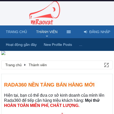
TRANG CHỦ
THÀNH VIÊN
ĐĂNG NHẬP
Hoạt động gần đây
New Profile Posts
...
Trang chủ
Thành viên
RADA360 NỀN TẢNG BÁN HÀNG MỚI
Hiện tại, bạn có thể đưa cơ sở kinh doanh của mình lên
Rada360 để tiếp cận hàng triệu khách hàng:
Mọi thứ
HOÀN TOÀN MIỄN PHÍ, CHẤT LƯỢNG.