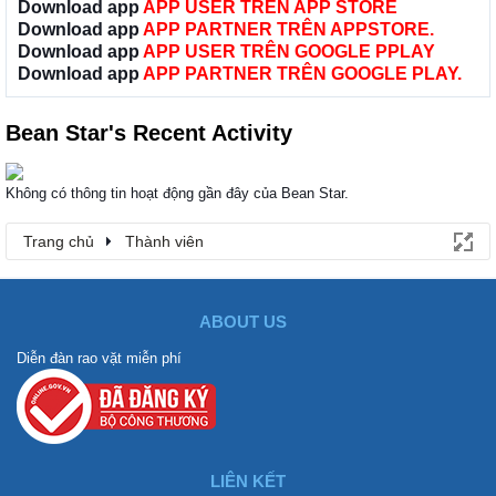
Download app
APP USER TRÊN APP STORE
Download app
APP PARTNER TRÊN APPSTORE.
Download app
APP USER TRÊN GOOGLE PPLAY
Download app
APP PARTNER TRÊN GOOGLE PLAY.
Bean Star's Recent Activity
Không có thông tin hoạt động gần đây của Bean Star.
Trang chủ
Thành viên
ABOUT US
Diễn đàn rao vặt miễn phí
LIÊN KẾT