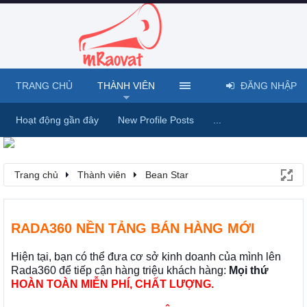
TRANG CHỦ
THÀNH VIÊN
ĐĂNG NHẬP
Hoạt động gần đây
New Profile Posts
...
Trang chủ
Thành viên
Bean Star
RADA360 NỀN TẢNG BÁN HÀNG MỚI
Hiện tại, bạn có thể đưa cơ sở kinh doanh của mình lên
Rada360 để tiếp cận hàng triệu khách hàng:
Mọi thứ
HOÀN TOÀN MIỄN PHÍ, CHẤT LƯỢNG.