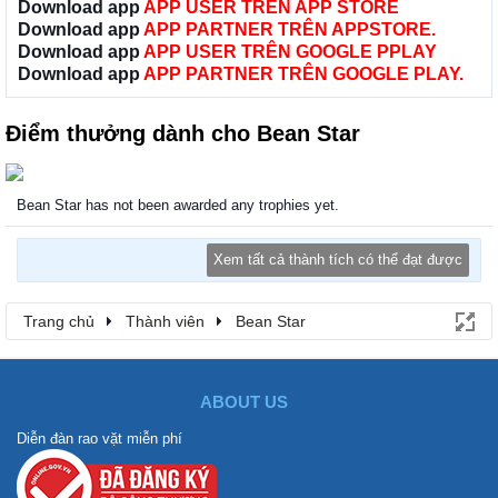
Download app
APP USER TRÊN APP STORE
Download app
APP PARTNER TRÊN APPSTORE.
Download app
APP USER TRÊN GOOGLE PPLAY
Download app
APP PARTNER TRÊN GOOGLE PLAY.
Điểm thưởng dành cho Bean Star
Bean Star has not been awarded any trophies yet.
Xem tất cả thành tích có thể đạt được
Trang chủ
Thành viên
Bean Star
ABOUT US
Diễn đàn rao vặt miễn phí