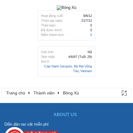
Hoạt động cuối:
9/8/12
Tham gia ngày:
21/7/12
Thảo luận:
0
Đã được thích:
0
Điểm thành tích:
0
Giới tính:
Nữ
Sinh nhật:
4/6/97
(Tuổi: 29)
Nơi ở:
Cap-Saint-Jacques, Bà Rịa-Vũng
Tàu, Vietnam
Trang chủ
Thành viên
Bông Xù
ABOUT US
Diễn đàn rao vặt miễn phí