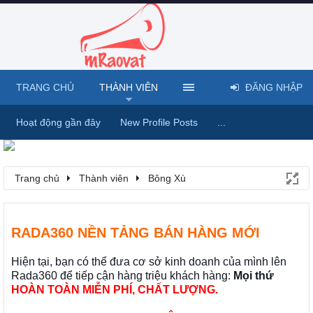
TRANG CHỦ
THÀNH VIÊN
ĐĂNG NHẬP
Hoạt động gần đây
New Profile Posts
...
Trang chủ
Thành viên
Bông Xù
RADA360 NỀN TẢNG BÁN HÀNG MỚI
Hiện tại, bạn có thể đưa cơ sở kinh doanh của mình lên
Rada360 để tiếp cận hàng triệu khách hàng:
Mọi thứ
HOÀN TOÀN MIỄN PHÍ, CHẤT LƯỢNG.