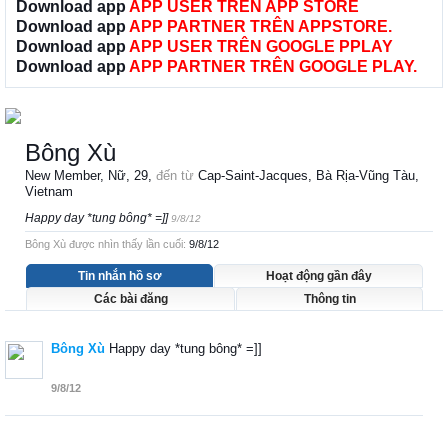
Download app
APP USER TRÊN APP STORE
Download app
APP PARTNER TRÊN APPSTORE.
Download app
APP USER TRÊN GOOGLE PPLAY
Download app
APP PARTNER TRÊN GOOGLE PLAY.
Bông Xù
New Member
, Nữ, 29,
đến từ
Cap-Saint-Jacques, Bà Rịa-Vũng Tàu,
Vietnam
Happy day *tung bông* =]]
9/8/12
Bông Xù được nhìn thấy lần cuối:
9/8/12
Tin nhắn hồ sơ
Hoạt động gần đây
Các bài đăng
Thông tin
Bông Xù
Happy day *tung bông* =]]
9/8/12