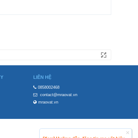
ÀY
LIÊN HỆ
0858002468
contact@mraovat.vn
mraovat.vn