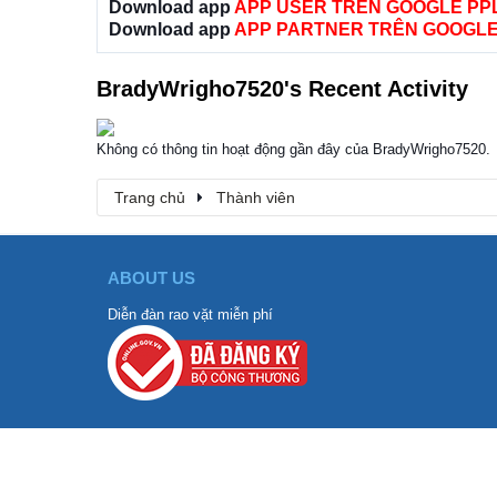
Download app
APP USER TRÊN GOOGLE PP
Download app
APP PARTNER TRÊN GOOGLE
BradyWrigho7520's Recent Activity
Không có thông tin hoạt động gần đây của BradyWrigho7520.
Trang chủ
Thành viên
ABOUT US
Diễn đàn rao vặt miễn phí