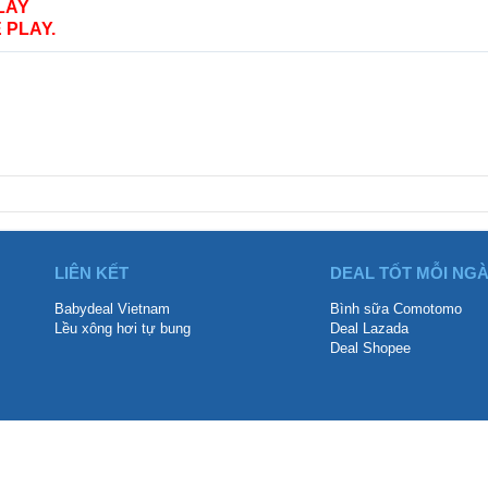
LAY
 PLAY.
LIÊN KẾT
DEAL TỐT MỖI NG
Babydeal Vietnam
Bình sữa Comotomo
Lều xông hơi tự bung
Deal Lazada
Deal Shopee