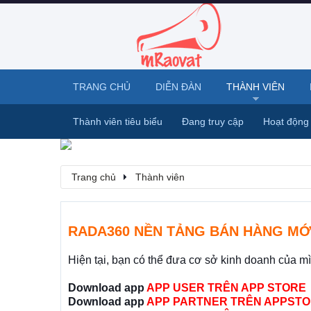
TRANG CHỦ
DIỄN ĐÀN
THÀNH VIÊN
Thành viên tiêu biểu
Đang truy cập
Hoạt động
Trang chủ
Thành viên
RADA360 NỀN TẢNG BÁN HÀNG MỚ
Hiện tại, bạn có thể đưa cơ sở kinh doanh của m
Download app
APP USER TRÊN APP STORE
Download app
APP PARTNER TRÊN APPSTO