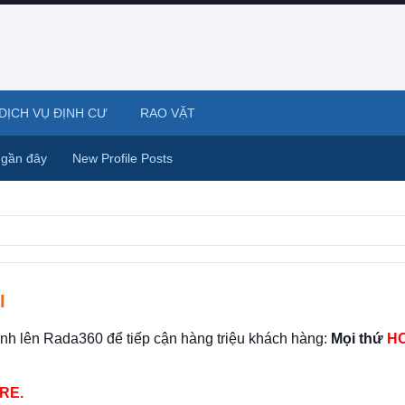
DỊCH VỤ ĐỊNH CƯ
RAO VẶT
 gần đây
New Profile Posts
I
ình lên Rada360 để tiếp cận hàng triệu khách hàng:
Mọi thứ
HO
RE.