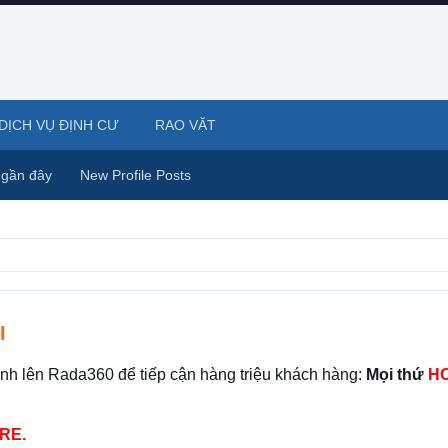
DỊCH VỤ ĐỊNH CƯ
RAO VẶT
 gần đây
New Profile Posts
I
ình lên Rada360 để tiếp cận hàng triệu khách hàng:
Mọi thứ
HO
RE.