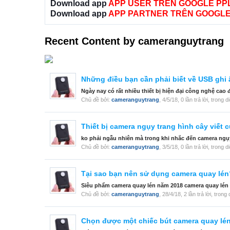
Download app
APP USER TRÊN GOOGLE PP
Download app
APP PARTNER TRÊN GOOGLE
Recent Content by cameranguytrang
Những điều bạn cần phải biết về USB ghi
Ngày nay có rất nhiều thiết bị hiện đại công nghệ ca
Chủ đề bởi:
cameranguytrang
,
4/5/18
, 0 lần trả lời, trong 
Thiết bị camera ngụy trang hình cây viết 
ko phải ngẫu nhiên mà trong khi nhắc đến camera ngụy t
Chủ đề bởi:
cameranguytrang
,
3/5/18
, 0 lần trả lời, trong 
Tại sao bạn nên sử dụng camera quay lén
Siêu phẩm camera quay lén năm 2018 camera quay lén 
Chủ đề bởi:
cameranguytrang
,
28/4/18
, 2 lần trả lời, tron
Chọn được một chiếc bút camera quay lén 