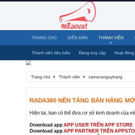
TRANG CHỦ
DIỄN ĐÀN
THÀNH VIÊN
Thành viên tiêu biểu
Đang truy cập
Hoạt động
Trang chủ
Thành viên
cameranguytrang
RADA360 NỀN TẢNG BÁN HÀNG MỚ
Hiện tại, bạn có thể đưa cơ sở kinh doanh của m
Download app
APP USER TRÊN APP STORE
Download app
APP PARTNER TRÊN APPSTO