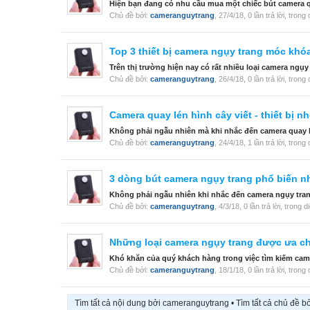
Hiện bạn đang có nhu cầu mua một chiếc bút camera qu
Chủ đề bởi:
cameranguytrang
,
27/4/18
, 0 lần trả lời, tron
Top 3 thiết bị camera ngụy trang móc khóa
Trên thị trường hiện nay có rất nhiều loại camera ngụ
Chủ đề bởi:
cameranguytrang
,
26/4/18
, 0 lần trả lời, tron
Camera quay lén hình cây viết - thiết bị 
Không phải ngẫu nhiên mà khi nhắc đến camera quay lén
Chủ đề bởi:
cameranguytrang
,
24/4/18
, 1 lần trả lời, tron
3 dòng bút camera ngụy trang phổ biến n
Không phải ngẫu nhiên khi nhắc đến camera ngụy trang,
Chủ đề bởi:
cameranguytrang
,
4/3/18
, 0 lần trả lời, trong 
Những loại camera ngụy trang được ưa c
Khó khăn của quý khách hàng trong việc tìm kiếm came
Chủ đề bởi:
cameranguytrang
,
18/1/18
, 0 lần trả lời, tron
Tìm tất cả nội dung bởi cameranguytrang
Tìm tất cả chủ đề 