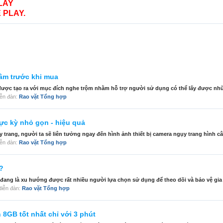
LAY
 PLAY.
 âm trước khi mua
o được tạo ra với mục đích nghe trộm nhằm hỗ trợ người sử dụng có thể lấy được nhữ
diễn đàn:
Rao vặt Tổng hợp
cực kỳ nhỏ gọn - hiệu quả
rang, người ta sẽ liên tưởng ngay đến hình ảnh thiết bị camera ngụy trang hình cây 
diễn đàn:
Rao vặt Tổng hợp
?
đang là xu hướng được rất nhiều người lựa chọn sử dụng để theo dõi và bảo vệ gia 
g diễn đàn:
Rao vặt Tổng hợp
8GB tốt nhất chỉ với 3 phút