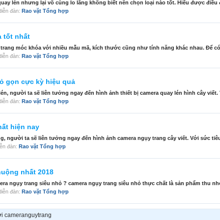
ay lén nhưng lại vô cùng lo lắng không biết nên chọn loại nào tốt. Hiểu được điều 
g diễn đàn:
Rao vặt Tổng hợp
 tốt nhất
y trang móc khóa với nhiều mẫu mã, kích thước cũng như tính năng khác nhau. Để có 
g diễn đàn:
Rao vặt Tổng hợp
nhỏ gọn cực kỳ hiệu quả
, người ta sẽ liên tưởng ngay đến hình ảnh thiết bị camera quay lén hình cây viết. 
g diễn đàn:
Rao vặt Tổng hợp
hất hiện nay
 người ta sẽ liên tưởng ngay đến hình ảnh camera ngụy trang cây viết. Với sức tiêu
diễn đàn:
Rao vặt Tổng hợp
huộng nhất 2018
ra ngụy trang siêu nhỏ ? camera ngụy trang siêu nhỏ thực chất là sản phẩm thu nh
g diễn đàn:
Rao vặt Tổng hợp
bởi cameranguytrang