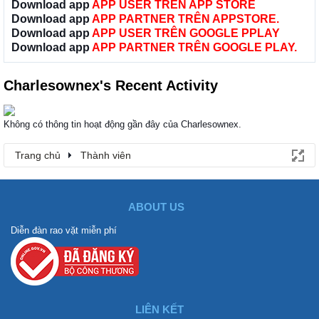
Download app
APP USER TRÊN APP STORE
Download app
APP PARTNER TRÊN APPSTORE.
Download app
APP USER TRÊN GOOGLE PPLAY
Download app
APP PARTNER TRÊN GOOGLE PLAY.
Charlesownex's Recent Activity
Không có thông tin hoạt động gần đây của Charlesownex.
Trang chủ
Thành viên
ABOUT US
Diễn đàn rao vặt miễn phí
LIÊN KẾT