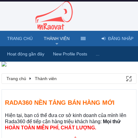
TRANG CHỦ
THÀNH VIÊN
ĐĂNG NHẬP
Hoạt động gần đây
New Profile Posts
...
Trang chủ
Thành viên
RADA360 NỀN TẢNG BÁN HÀNG MỚI
Hiện tại, bạn có thể đưa cơ sở kinh doanh của mình lên
Rada360 để tiếp cận hàng triệu khách hàng:
Mọi thứ
HOÀN TOÀN MIỄN PHÍ, CHẤT LƯỢNG.