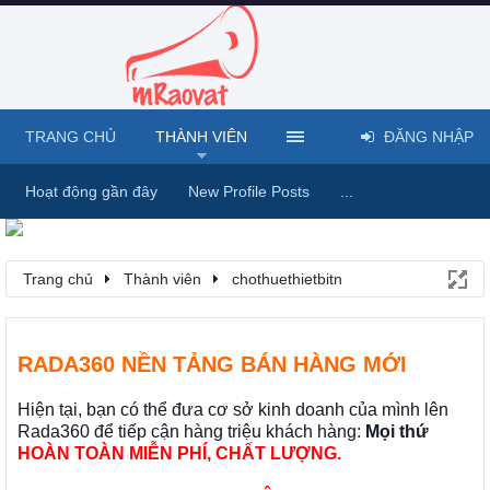
TRANG CHỦ
THÀNH VIÊN
ĐĂNG NHẬP
Hoạt động gần đây
New Profile Posts
...
Trang chủ
Thành viên
chothuethietbitn
RADA360 NỀN TẢNG BÁN HÀNG MỚI
Hiện tại, bạn có thể đưa cơ sở kinh doanh của mình lên
Rada360 để tiếp cận hàng triệu khách hàng:
Mọi thứ
HOÀN TOÀN MIỄN PHÍ, CHẤT LƯỢNG.