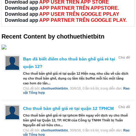
Download app
APP USER TRÊN APP STORE
Download app
APP PARTNER TRÊN APPSTORE.
Download app
APP USER TRÊN GOOGLE PPLAY
Download app
APP PARTNER TRÊN GOOGLE PLAY.
Recent Content by chothuethietbitn
Chủ đề
Bạn đã biết điểm cho thuê bàn ghế giá rẻ tại
quận 12?
Cho thuê bàn ghế giá rẻ tại quận 12 Hiện nay, nhu cầu về các dịch
vụ cho thuê bàn ghế, dụng cụ làm tiệc buffet mỗi lúc một tăng
cao hơn do tần...
Chủ đề bởi:
chothuethietbitn
,
30/6/18
, 0 lần trả lời, trong diễn đàn:
Rao
vặt Tổng hợp
Chủ đề
Cho thuê bàn ghế giá rẻ tại quận 12 TPHCM
Cho thuê bàn ghế giá rẻ tại tphcm Đến ngay với dịch vụ cho thuê
bàn ghế tại Quận 12, TP. HCM của Công ty TNHH Thiết bị Tuấn
Nguyễn để sở hữu cho...
Chủ đề bởi:
chothuethietbitn
,
30/6/18
, 0 lần trả lời, trong diễn đàn:
Rao
vặt Tổng hợp