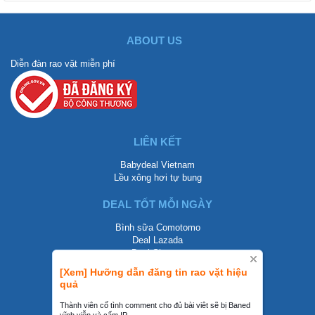
ABOUT US
Diễn đàn rao vặt miễn phí
LIÊN KẾT
Babydeal Vietnam
Lều xông hơi tự bung
DEAL TỐT MỖI NGÀY
Bình sữa Comotomo
Deal Lazada
Deal Shopee
[Xem] Hưỡng dẫn đăng tin rao vặt hiệu
LIÊN HỆ
quả
0858002468
Thành viên cố tình comment cho đủ bài viêt sẽ bị Baned