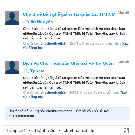
Chủ đề
Cho thuê bàn ghế giá rẻ tại quận 12, TP HCM
- Tuấn Nguyễn
Cho thuê bàn ghế giá rẻ tại tphcm Đến với dịch vụ cho thuê bàn
ghếquận 12 của Công ty TNHH Thiết bị Tuấn Nguyễn, quý khách
sẽ hoàn toàn an tâm về...
Chủ đề bởi:
chothuethietbitn
,
15/6/18
, 0 lần trả lời, trong diễn đàn:
Rao
vặt Tổng hợp
Chủ đề
Dịch Vụ Cho Thuê Bàn Ghế Giá Rẻ Tại Quận
12, Tphcm
Cho thuê bàn ghế giá rẻ tại tphcm Đến với dịch vụ cho thuê bàn
ghếquận 12 của Công ty TNHH Thiết bị Tuấn Nguyễn, quý khách
sẽ hoàn toàn an tâm về...
Chủ đề bởi:
chothuethietbitn
,
5/6/18
, 0 lần trả lời, trong diễn đàn:
Rao
vặt Tổng hợp
Tìm tất cả nội dung bởi chothuethietbitn
Tìm tất cả chủ đề bởi
chothuethietbitn
Trang chủ
Thành viên
chothuethietbitn