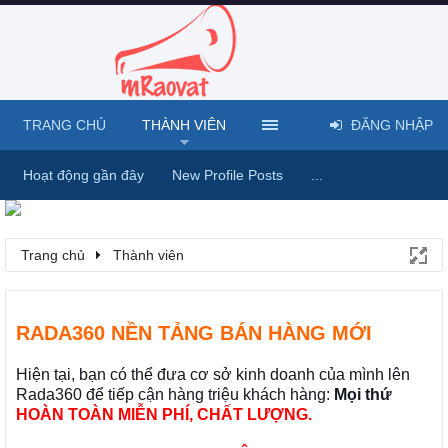
TRANG CHỦ
THÀNH VIÊN
ĐĂNG NHẬP
Hoạt động gần đây
New Profile Posts
...
Trang chủ
Thành viên
RADA360 NỀN TẢNG BÁN HÀNG MỚI
Hiện tại, bạn có thể đưa cơ sở kinh doanh của mình lên
Rada360 để tiếp cận hàng triệu khách hàng:
Mọi thứ
HOÀN TOÀN MIỄN PHÍ, CHẤT LƯỢNG.