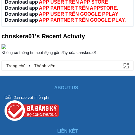
Download app
APP USER TRÊN APP STORE
Download app
APP PARTNER TRÊN APPSTORE.
Download app
APP USER TRÊN GOOGLE PPLAY
Download app
APP PARTNER TRÊN GOOGLE PLAY.
chriskera01's Recent Activity
Không có thông tin hoạt động gần đây của chriskera01.
Trang chủ
Thành viên
ABOUT US
Diễn đàn rao vặt miễn phí
LIÊN KẾT