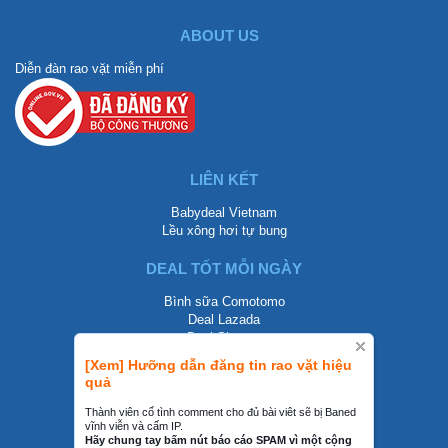
ABOUT US
Diễn đàn rao vặt miễn phí
LIÊN KẾT
Babydeal Vietnam
Lều xông hơi tự bung
DEAL TỐT MỖI NGÀY
Bình sữa Comotomo
Deal Lazada
Deal Shopee
[Xem] Hưỡng dẫn đăng tin rao vặt hiệu
LIÊN HỆ
quả
0858002468
Thành viên cố tình comment cho đủ bài viêt sẽ bị Baned
vĩnh viễn và cấm IP.
contact@mraovat.vn
Hãy chung tay bấm nút báo cáo SPAM vì một cộng