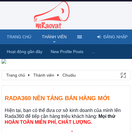
TRANG CHỦ
THÀNH VIÊN
ĐĂNG NHẬP
Hoạt động gần đây
New Profile Posts
...
Trang chủ
Thành viên
Chudiu
RADA360 NỀN TẢNG BÁN HÀNG MỚI
Hiện tại, bạn có thể đưa cơ sở kinh doanh của mình lên
Rada360 để tiếp cận hàng triệu khách hàng:
Mọi thứ
HOÀN TOÀN MIỄN PHÍ, CHẤT LƯỢNG.