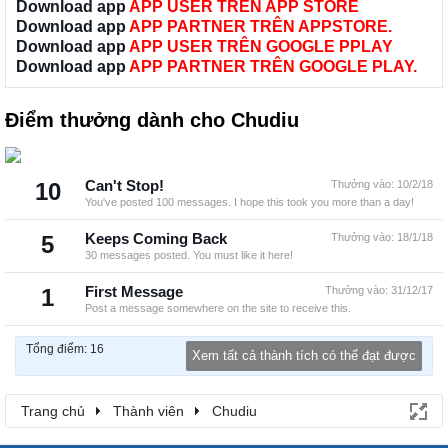
Download app
APP USER TRÊN APP STORE
Download app
APP PARTNER TRÊN APPSTORE.
Download app
APP USER TRÊN GOOGLE PPLAY
Download app
APP PARTNER TRÊN GOOGLE PLAY.
Điểm thưởng dành cho Chudiu
10
Can't Stop!
Thưởng vào:
10/2/18
You've posted 100 messages. I hope this took you more than a day!
5
Keeps Coming Back
Thưởng vào:
18/1/18
30 messages posted. You must like it here!
1
First Message
Thưởng vào:
31/12/17
Post a message somewhere on the site to receive this.
Tổng điểm: 16
Xem tất cả thành tích có thể đạt được
Trang chủ
Thành viên
Chudiu