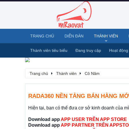
TRANG CHỦ
DIỄN ĐÀN
THÀNH VIÊN
Thành viên tiêu biểu
Đang truy cập
Hoạt động
Trang chủ
Thành viên
Cô Năm
RADA360 NỀN TẢNG BÁN HÀNG MỚ
Hiện tại, bạn có thể đưa cơ sở kinh doanh của m
Download app
APP USER TRÊN APP STORE
Download app
APP PARTNER TRÊN APPSTO