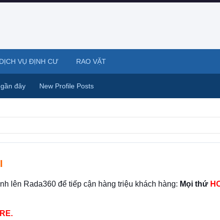
DỊCH VỤ ĐỊNH CƯ
RAO VẶT
 gần đây
New Profile Posts
I
ình lên Rada360 để tiếp cận hàng triệu khách hàng:
Mọi thứ
HO
RE.