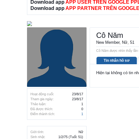
Download app
APP USER TRÊN GOOGLE PP
Download app
APP PARTNER TRÊN GOOGLE
Cô Năm
New Member
, Nữ, 51
Cô Năm được nhìn thấy lần 
Tin nhắn hồ sơ
Hiện tại không có tin 
Hoạt động cuối:
23/8/17
Tham gia ngày:
23/8/17
Thảo luận:
1
Đã được thích:
0
Điểm thành tích:
1
Giới tính:
Nữ
Sinh nhật:
1/2/75
(Tuổi: 51)