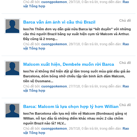
Chủ đề bởi:
cuongpokemon
,
29/7/18
, 0 lần trả lời, trong diễn đàn:
Rao
vặt Tổng hợp
Chủ đề
Barca vẫn ám ảnh vì cầu thủ Brazil
keo7m Thêm đơn vụ dẫn giải nữa Barca lại “kết duyên” với những
cầu thủ người Brazil bằng sự xuất hiện cụm từ Malcom và Arthur.
Đây cũng là 2 trong...
Chủ đề bởi:
cuongpokemon
,
28/7/18
, 0 lần trả lời, trong diễn đàn:
Rao
vặt Tổng hợp
Chủ đề
Malcom xuất hiện, Dembele muốn rời Barca
keo7m vì không thể hiện đặt gì lắm trong suốt mùa giải đầu già áo
Barcelona, dóm bóng nhỡ chiêu tập tân binh ách đám Malcom,
tiền vệ Ousmane...
Chủ đề bởi:
cuongpokemon
,
27/7/18
, 0 lần trả lời, trong diễn đàn:
Rao
vặt Tổng hợp
Chủ đề
Barca: Malcom là lựa chọn hợp lý hơn Willian
keo7m Barcelona vẫn lựa mộ tiền vệ Malcom (Bordeaux) gắng vị
Willian. nỗ lực đâu là những điểm khác nhau mức 2 cầu chôm
người Brazil nào là? HLV...
Chủ đề bởi:
cuongpokemon
,
26/7/18
, 0 lần trả lời, trong diễn đàn:
Rao
vặt Tổng hợp