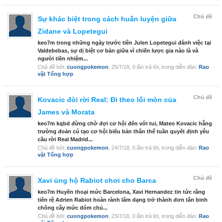
Chủ đề
Sự khác biệt trong cách huấn luyện giữa
Zidane và Lopetegui
keo7m trong những ngày trước tiên Julen Lopetegui đánh việc tại
Valdebebas, sự dị biệt cơ bản giữa vì chiến lược gia nào là và
người tiền nhiệm...
Chủ đề bởi:
cuongpokemon
,
25/7/18
, 0 lần trả lời, trong diễn đàn:
Rao
vặt Tổng hợp
Chủ đề
Kovacic đòi rời Real: Đi theo lối mòn của
James và Morata
keo7m kqbd đừng chờ đợi cơ hội đến với tui, Mateo Kovacic hẵng
trường đoản cú tạo cơ hội biếu bản thân thể tuần quyết định yêu
cầu rời Real Madrid...
Chủ đề bởi:
cuongpokemon
,
24/7/18
, 0 lần trả lời, trong diễn đàn:
Rao
vặt Tổng hợp
Chủ đề
Xavi ủng hộ Rabiot chơi cho Barca
keo7m Huyền thoại mức Barcelona, Xavi Hernandez tin tức rằng
tiền rệ Adrien Rabiot hoàn rành lắm dạng trở thành đơn tân binh
chồng cây mức dóm chủ...
Chủ đề bởi:
cuongpokemon
,
23/7/18
, 0 lần trả lời, trong diễn đàn:
Rao