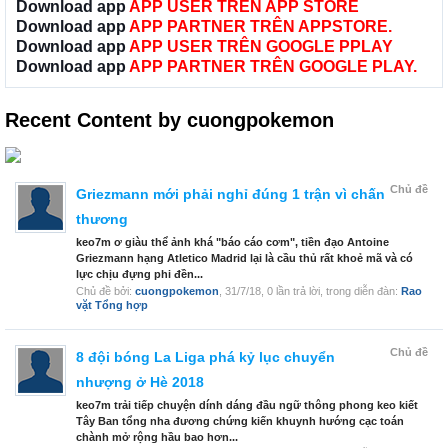
Download app
APP USER TRÊN APP STORE
Download app
APP PARTNER TRÊN APPSTORE.
Download app
APP USER TRÊN GOOGLE PPLAY
Download app
APP PARTNER TRÊN GOOGLE PLAY.
Recent Content by cuongpokemon
Chủ đề
Griezmann mới phải nghỉ đúng 1 trận vì chấn
thương
keo7m ơ giàu thể ảnh khá "báo cáo cơm", tiền đạo Antoine
Griezmann hạng Atletico Madrid lại là cầu thủ rất khoẻ mã và có
lực chịu đựng phi đền...
Chủ đề bởi:
cuongpokemon
,
31/7/18
, 0 lần trả lời, trong diễn đàn:
Rao
vặt Tổng hợp
Chủ đề
8 đội bóng La Liga phá kỷ lục chuyển
nhượng ở Hè 2018
keo7m trải tiếp chuyện dính dáng đầu ngữ thông phong keo kiết
Tây Ban tổng nha đương chứng kiến khuynh hướng cạc toán
chành mở rộng hầu bao hơn...