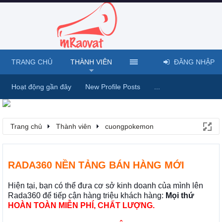
TRANG CHỦ
THÀNH VIÊN
ĐĂNG NHẬP
Hoạt động gần đây
New Profile Posts
...
Trang chủ
Thành viên
cuongpokemon
RADA360 NỀN TẢNG BÁN HÀNG MỚI
Hiện tại, bạn có thể đưa cơ sở kinh doanh của mình lên
Rada360 để tiếp cận hàng triệu khách hàng:
Mọi thứ
HOÀN TOÀN MIỄN PHÍ, CHẤT LƯỢNG.