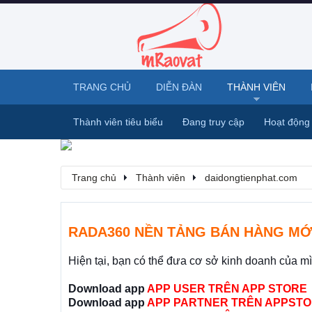
TRANG CHỦ
DIỄN ĐÀN
THÀNH VIÊN
Thành viên tiêu biểu
Đang truy cập
Hoạt động
Trang chủ
Thành viên
daidongtienphat.com
RADA360 NỀN TẢNG BÁN HÀNG MỚ
Hiện tại, bạn có thể đưa cơ sở kinh doanh của m
Download app
APP USER TRÊN APP STORE
Download app
APP PARTNER TRÊN APPSTO