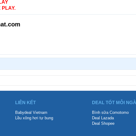
LAY
 PLAY.
hat.com
LIÊN KẾT
DEAL TỐT MỖI NG
Babydeal Vietnam
Bình sữa Comotomo
Lều xông hơi tự bung
Deal Lazada
Deal Shopee