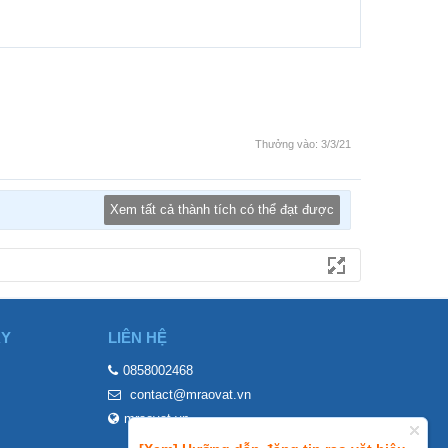
Thưởng vào:
3/3/21
Xem tất cả thành tích có thể đạt được
ÀY
LIÊN HỆ
0858002468
contact@mraovat.vn
mraovat.vn