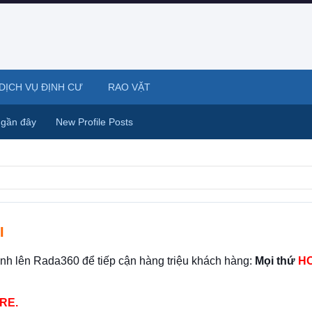
DỊCH VỤ ĐỊNH CƯ
RAO VẶT
 gần đây
New Profile Posts
I
ình lên Rada360 để tiếp cận hàng triệu khách hàng:
Mọi thứ
HO
RE.