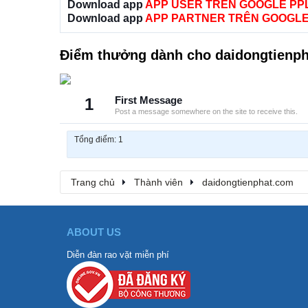
Download app
APP USER TRÊN GOOGLE PP
Download app
APP PARTNER TRÊN GOOGLE
Điểm thưởng dành cho daidongtienp
1
First Message
Post a message somewhere on the site to receive this.
Tổng điểm: 1
Trang chủ
Thành viên
daidongtienphat.com
ABOUT US
Diễn đàn rao vặt miễn phí