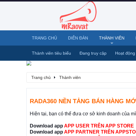
TRANG CHỦ
DIỄN ĐÀN
THÀNH VIÊN
Thành viên tiêu biểu
Đang truy cập
Hoạt động
Trang chủ
Thành viên
RADA360 NỀN TẢNG BÁN HÀNG MỚ
Hiện tại, bạn có thể đưa cơ sở kinh doanh của m
Download app
APP USER TRÊN APP STORE
Download app
APP PARTNER TRÊN APPSTO