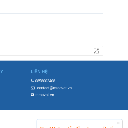
ÀY
LIÊN HỆ
0858002468
contact@mraovat.vn
mraovat.vn