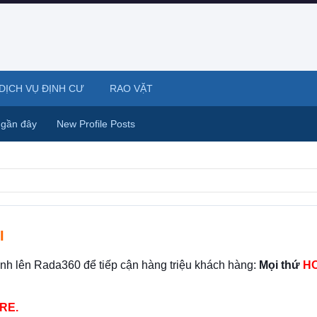
DỊCH VỤ ĐỊNH CƯ
RAO VẶT
 gần đây
New Profile Posts
I
ình lên Rada360 để tiếp cận hàng triệu khách hàng:
Mọi thứ
HO
RE.