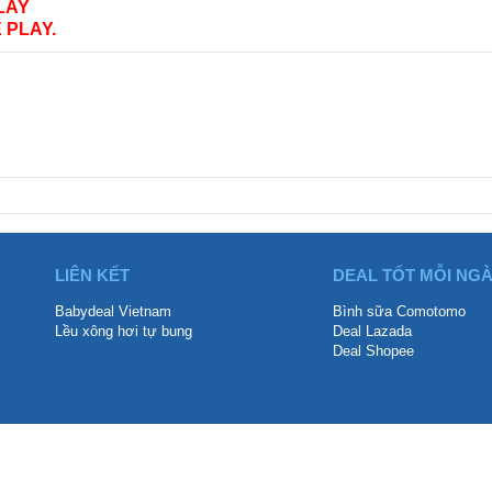
LAY
 PLAY.
LIÊN KẾT
DEAL TỐT MỖI NG
Babydeal Vietnam
Bình sữa Comotomo
Lều xông hơi tự bung
Deal Lazada
Deal Shopee