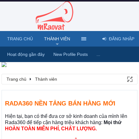
TRANG CHỦ
THÀNH VIÊN
ĐĂNG NHẬP
Hoạt động gần đây
New Profile Posts
...
Trang chủ
Thành viên
RADA360 NỀN TẢNG BÁN HÀNG MỚI
Hiện tại, bạn có thể đưa cơ sở kinh doanh của mình lên
Rada360 để tiếp cận hàng triệu khách hàng:
Mọi thứ
HOÀN TOÀN MIỄN PHÍ, CHẤT LƯỢNG.