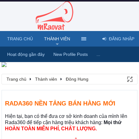
TRANG CHỦ
THÀNH VIÊN
ĐĂNG NHẬP
Hoạt động gần đây
New Profile Posts
...
Trang chủ
Thành viên
Đông Hưng
RADA360 NỀN TẢNG BÁN HÀNG MỚI
Hiện tại, bạn có thể đưa cơ sở kinh doanh của mình lên
Rada360 để tiếp cận hàng triệu khách hàng:
Mọi thứ
HOÀN TOÀN MIỄN PHÍ, CHẤT LƯỢNG.