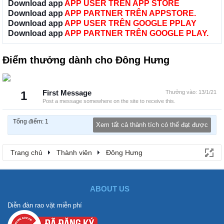
Download app
APP USER TRÊN APP STORE
Download app
APP PARTNER TRÊN APPSTORE.
Download app
APP USER TRÊN GOOGLE PPLAY
Download app
APP PARTNER TRÊN GOOGLE PLAY.
Điểm thưởng dành cho Đông Hưng
1
First Message
Thưởng vào:
13/1/21
Post a message somewhere on the site to receive this.
Tổng điểm: 1
Xem tất cả thành tích có thể đạt được
Trang chủ
Thành viên
Đông Hưng
ABOUT US
Diễn đàn rao vặt miễn phí