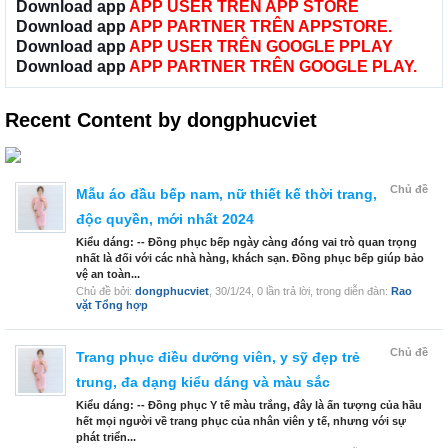
Download app
APP USER TRÊN APP STORE
Download app
APP PARTNER TRÊN APPSTORE.
Download app
APP USER TRÊN GOOGLE PPLAY
Download app
APP PARTNER TRÊN GOOGLE PLAY.
Recent Content by dongphucviet
Chủ đề
Mẫu áo đầu bếp nam, nữ thiết kế thời trang,
độc quyền, mới nhất 2024
Kiểu dáng: -- Đồng phục bếp ngày càng đóng vai trò quan trọng
nhất là đối với các nhà hàng, khách sạn. Đồng phục bếp giúp bảo
vệ an toàn...
Chủ đề bởi:
dongphucviet
,
30/1/24
, 0 lần trả lời, trong diễn đàn:
Rao
vặt Tổng hợp
Chủ đề
Trang phục điều dưỡng viên, y sỹ đẹp trẻ
trung, đa dạng kiểu dáng và màu sắc
Kiểu dáng: -- Đồng phục Y tế màu trắng, đây là ấn tượng của hầu
hết mọi người về trang phục của nhân viên y tế, nhưng với sự
phát triển...