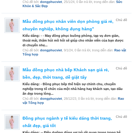
Chủ đề bởi:
dongphucviet
,
25/1/24
, 0 lần trả lời, trong diễn đàn:
Sức
Khỏe & Sắc Đẹp
Chủ đề
Mẫu đồng phục nhân viên dọn phòng giá rẻ,
chuyên nghiệp, không đụng hàng"
Kiểu dáng: - - May đồng phục buồng phòng, tạp vụ đơn giản,
thoải mái, thấm hút mồ hôi sẽ giúp cho nhân viên của bạn được
di chuyển nhẹ...
Chủ đề bởi:
dongphucviet
,
9/1/24
, 0 lần trả lời, trong diễn đàn:
Rao vặt
Tổng hợp
Chủ đề
Mẫu đồng phục nhà bếp Khách sạn giá rẻ,
bền, đẹp, thời trang, dễ giặt tẩy
Kiểu dáng: - Đồng phục bếp thể hiện sự chỉnh chu, chuyên
nghiệp trong tổ chức của một nhà hàng hay khách sạn, tạo dấu
ấn đẹp trong lòng...
Chủ đề bởi:
dongphucviet
,
28/12/23
, 0 lần trả lời, trong diễn đàn:
Rao
vặt Tổng hợp
Chủ đề
Đồng phục ngành y tế kiểu dáng thời trang,
chất đẹp, giá tốt
Kiểu dáng: -- Điều dưỡng đóng vai trò rất quan trọng trong hệ