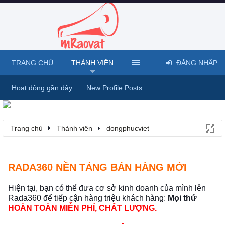
TRANG CHỦ
THÀNH VIÊN
ĐĂNG NHẬP
Hoạt động gần đây
New Profile Posts
...
Trang chủ
Thành viên
dongphucviet
RADA360 NỀN TẢNG BÁN HÀNG MỚI
Hiện tại, bạn có thể đưa cơ sở kinh doanh của mình lên
Rada360 để tiếp cận hàng triệu khách hàng:
Mọi thứ
HOÀN TOÀN MIỄN PHÍ, CHẤT LƯỢNG.