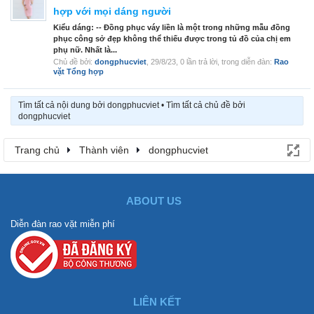
hợp với mọi dáng người
Kiểu dáng: -- Đồng phục váy liền là một trong những mẫu đồng
phục công sở đẹp không thể thiếu được trong tủ đồ của chị em
phụ nữ. Nhất là...
Chủ đề bởi:
dongphucviet
,
29/8/23
, 0 lần trả lời, trong diễn đàn:
Rao
vặt Tổng hợp
Tìm tất cả nội dung bởi dongphucviet
Tìm tất cả chủ đề bởi
dongphucviet
Trang chủ
Thành viên
dongphucviet
ABOUT US
Diễn đàn rao vặt miễn phí
LIÊN KẾT