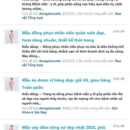
thống Bệnh viện - y tế, góp phần nâng cao hiệu quả điều trị, chất
lượng chăm...
Chủ đề bởi:
dongphucviet
,
25/12/23
, 0 lần trả lời, trong diễn đàn:
Rao
vặt Tổng hợp
Chủ đề
Mẫu đồng phục nhân viên quán cafe đẹp,
form dáng chuẩn, thiết kế thời trang
Kiểu dáng: -- Đồng phục nhân viên phục vụ bàn là điều không thể
thiếu đối với nhà hàng, khách sạn có kinh doanh dịch vụ ăn uống.
May đồng...
Chủ đề bởi:
dongphucviet
,
21/12/23
, 0 lần trả lời, trong diễn đàn:
Rao
vặt Tổng hợp
Chủ đề
Mẫu áo dược sĩ hàng đẹp, giá tốt, giao hàng
Toàn quốc
Kiểu dáng: -- Trang bị đồng phục bệnh viện y tế góp phần tôn lên
vẻ đẹp của người thày thuốc, tạo ấn tượng tốt cho bệnh nhân và
người nhà...
Chủ đề bởi:
dongphucviet
,
9/9/23
, 0 lần trả lời, trong diễn đàn:
Sức
Khỏe & Sắc Đẹp
Chủ đề
Mẫu váy đầm công sở đẹp nhất 2023, phù