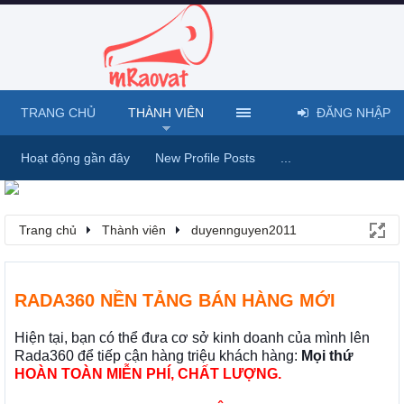
TRANG CHỦ
THÀNH VIÊN
ĐĂNG NHẬP
Hoạt động gần đây
New Profile Posts
...
Trang chủ
Thành viên
duyennguyen2011
RADA360 NỀN TẢNG BÁN HÀNG MỚI
Hiện tại, bạn có thể đưa cơ sở kinh doanh của mình lên
Rada360 để tiếp cận hàng triệu khách hàng:
Mọi thứ
HOÀN TOÀN MIỄN PHÍ, CHẤT LƯỢNG.