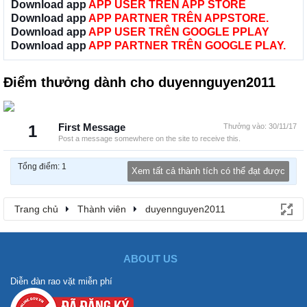
Download app
APP USER TRÊN APP STORE
Download app
APP PARTNER TRÊN APPSTORE.
Download app
APP USER TRÊN GOOGLE PPLAY
Download app
APP PARTNER TRÊN GOOGLE PLAY.
Điểm thưởng dành cho duyennguyen2011
1
First Message
Thưởng vào:
30/11/17
Post a message somewhere on the site to receive this.
Tổng điểm: 1
Xem tất cả thành tích có thể đạt được
Trang chủ
Thành viên
duyennguyen2011
ABOUT US
Diễn đàn rao vặt miễn phí