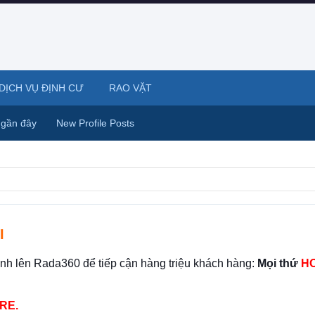
DỊCH VỤ ĐỊNH CƯ
RAO VẶT
 gần đây
New Profile Posts
I
ình lên Rada360 để tiếp cận hàng triệu khách hàng:
Mọi thứ
HO
RE.