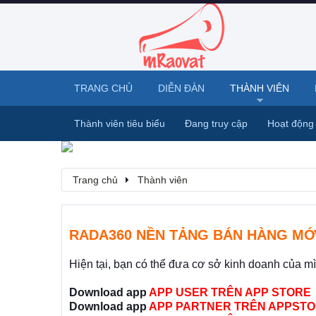
TRANG CHỦ
DIỄN ĐÀN
THÀNH VIÊN
Thành viên tiêu biểu
Đang truy cập
Hoạt động
Trang chủ
Thành viên
RADA360 NỀN TẢNG BÁN HÀNG MỚ
Hiện tại, bạn có thể đưa cơ sở kinh doanh của m
Download app
APP USER TRÊN APP STORE
Download app
APP PARTNER TRÊN APPSTO