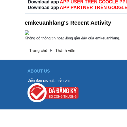
Download app
APP USER TRÊN GOOGLE PP
Download app
APP PARTNER TRÊN GOOGLE
emkeuanhlang's Recent Activity
Không có thông tin hoạt động gần đây của emkeuanhlang.
Trang chủ
Thành viên
ABOUT US
Diễn đàn rao vặt miễn phí