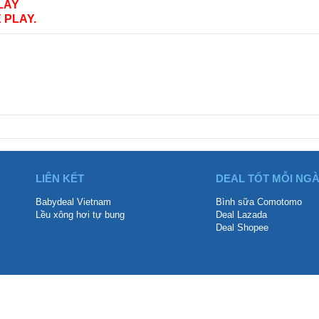
LAY
 PLAY.
LIÊN KẾT
DEAL TỐT MỖI NG
Babydeal Vietnam
Bình sữa Comotomo
Lều xông hơi tự bung
Deal Lazada
Deal Shopee