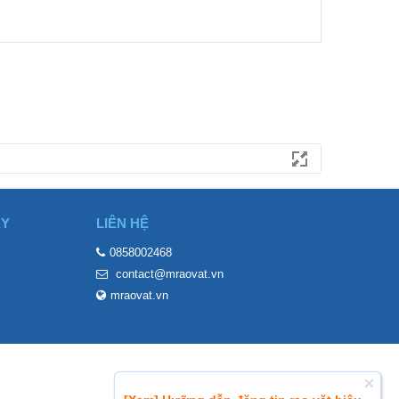
ÀY
LIÊN HỆ
0858002468
contact@mraovat.vn
mraovat.vn