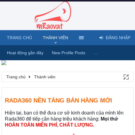
TRANG CHỦ
THÀNH VIÊN
ĐĂNG NHẬP
Hoạt động gần đây
New Profile Posts
...
Trang chủ
Thành viên
RADA360 NỀN TẢNG BÁN HÀNG MỚI
Hiện tại, bạn có thể đưa cơ sở kinh doanh của mình lên
Rada360 để tiếp cận hàng triệu khách hàng:
Mọi thứ
HOÀN TOÀN MIỄN PHÍ, CHẤT LƯỢNG.