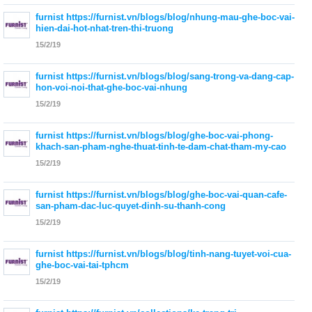
furnist
https://furnist.vn/blogs/blog/nhung-mau-ghe-boc-vai-
hien-dai-hot-nhat-tren-thi-truong
15/2/19
furnist
https://furnist.vn/blogs/blog/sang-trong-va-dang-cap-
hon-voi-noi-that-ghe-boc-vai-nhung
15/2/19
furnist
https://furnist.vn/blogs/blog/ghe-boc-vai-phong-
khach-san-pham-nghe-thuat-tinh-te-dam-chat-tham-my-cao
15/2/19
furnist
https://furnist.vn/blogs/blog/ghe-boc-vai-quan-cafe-
san-pham-dac-luc-quyet-dinh-su-thanh-cong
15/2/19
furnist
https://furnist.vn/blogs/blog/tinh-nang-tuyet-voi-cua-
ghe-boc-vai-tai-tphcm
15/2/19