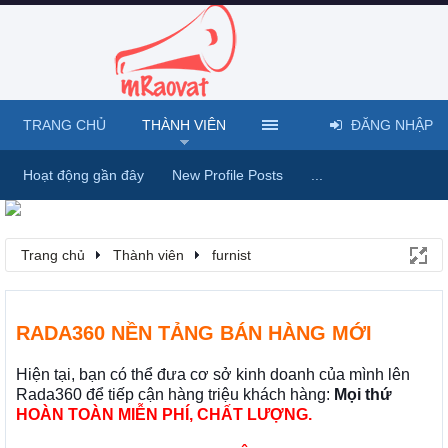
TRANG CHỦ
THÀNH VIÊN
ĐĂNG NHẬP
Hoạt động gần đây
New Profile Posts
...
Trang chủ
Thành viên
furnist
RADA360 NỀN TẢNG BÁN HÀNG MỚI
Hiện tại, bạn có thể đưa cơ sở kinh doanh của mình lên
Rada360 để tiếp cận hàng triệu khách hàng:
Mọi thứ
HOÀN TOÀN MIỄN PHÍ, CHẤT LƯỢNG.