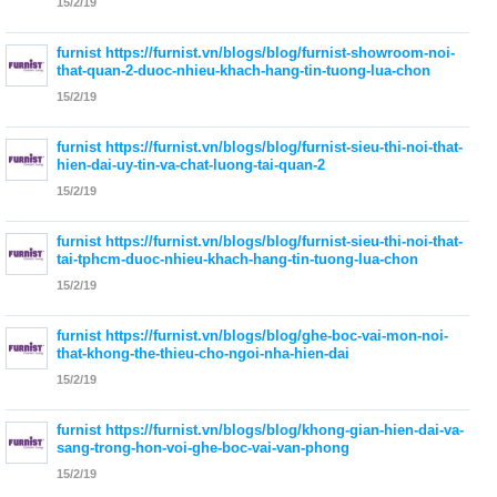
15/2/19
furnist
https://furnist.vn/blogs/blog/furnist-showroom-noi-
that-quan-2-duoc-nhieu-khach-hang-tin-tuong-lua-chon
15/2/19
furnist
https://furnist.vn/blogs/blog/furnist-sieu-thi-noi-that-
hien-dai-uy-tin-va-chat-luong-tai-quan-2
15/2/19
furnist
https://furnist.vn/blogs/blog/furnist-sieu-thi-noi-that-
tai-tphcm-duoc-nhieu-khach-hang-tin-tuong-lua-chon
15/2/19
furnist
https://furnist.vn/blogs/blog/ghe-boc-vai-mon-noi-
that-khong-the-thieu-cho-ngoi-nha-hien-dai
15/2/19
furnist
https://furnist.vn/blogs/blog/khong-gian-hien-dai-va-
sang-trong-hon-voi-ghe-boc-vai-van-phong
15/2/19