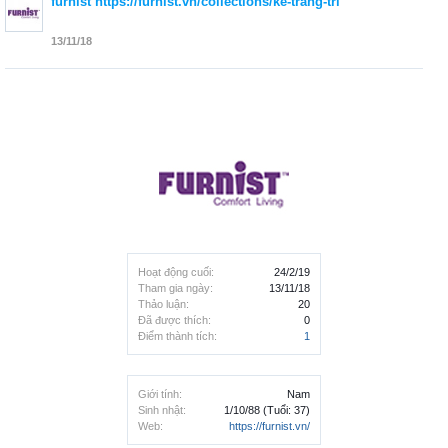
furnist
https://furnist.vn/collections/ke-trang-tri
13/11/18
Hoạt động cuối:
24/2/19
Tham gia ngày:
13/11/18
Thảo luận:
20
Đã được thích:
0
Điểm thành tích:
1
Giới tính:
Nam
Sinh nhật:
1/10/88
(Tuổi: 37)
Web:
https://furnist.vn/