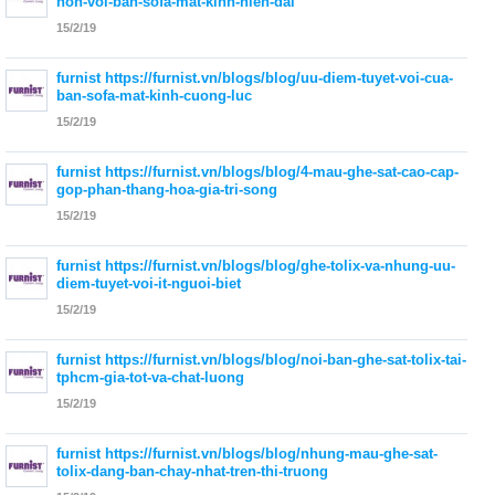
hon-voi-ban-sofa-mat-kinh-hien-dai
15/2/19
furnist
https://furnist.vn/blogs/blog/uu-diem-tuyet-voi-cua-
ban-sofa-mat-kinh-cuong-luc
15/2/19
furnist
https://furnist.vn/blogs/blog/4-mau-ghe-sat-cao-cap-
gop-phan-thang-hoa-gia-tri-song
15/2/19
furnist
https://furnist.vn/blogs/blog/ghe-tolix-va-nhung-uu-
diem-tuyet-voi-it-nguoi-biet
15/2/19
furnist
https://furnist.vn/blogs/blog/noi-ban-ghe-sat-tolix-tai-
tphcm-gia-tot-va-chat-luong
15/2/19
furnist
https://furnist.vn/blogs/blog/nhung-mau-ghe-sat-
tolix-dang-ban-chay-nhat-tren-thi-truong