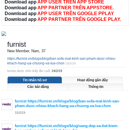
Download app
APP USER TRÊN APP STORE
Download app
APP PARTNER TRÊN APPSTORE.
Download app
APP USER TRÊN GOOGLE PPLAY
Download app
APP PARTNER TRÊN GOOGLE PLAY.
furnist
New Member
, Nam, 37
https://furnist.vn/blogs/blog/ban-sofa-mat-kinh-san-pham-duoc-nhieu-
khach-hang-ua-chuong-va-lua-chon
15/2/19
furnist được nhìn thấy lần cuối:
24/2/19
Tin nhắn hồ sơ
Hoạt động gần đây
Các bài đăng
Thông tin
furnist
https://furnist.vn/blogs/blog/ban-sofa-mat-kinh-san-
pham-duoc-nhieu-khach-hang-ua-chuong-va-lua-chon
15/2/19
furnist
https://furnist.vn/blogs/blog/sang-dep-va-tiet-kiem-