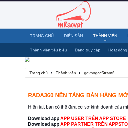
TRANG CHỦ
DIỄN ĐÀN
THÀNH VIÊN
Thành viên tiêu biểu
Đang truy cập
Hoạt động
Trang chủ
Thành viên
gdvnngoc5tram6
RADA360 NỀN TẢNG BÁN HÀNG MỚ
Hiện tại, bạn có thể đưa cơ sở kinh doanh của m
Download app
APP USER TRÊN APP STORE
Download app
APP PARTNER TRÊN APPSTO