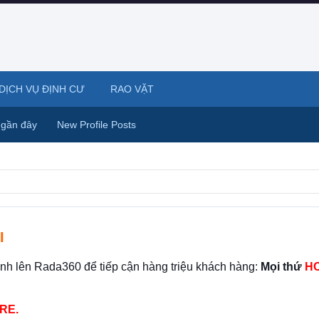
DỊCH VỤ ĐỊNH CƯ
RAO VẶT
 gần đây
New Profile Posts
I
ình lên Rada360 để tiếp cận hàng triệu khách hàng:
Mọi thứ
HO
RE.