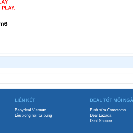
LAY
 PLAY.
am6
LIÊN KẾT
DEAL TỐT MỖI NG
Babydeal Vietnam
Bình sữa Comotomo
Lều xông hơi tự bung
Deal Lazada
Deal Shopee