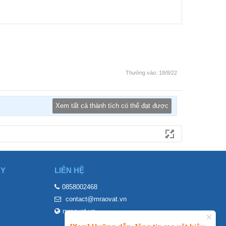
Thưởng vào:
18/8/22
Xem tất cả thành tích có thể đạt được
ÀY
LIÊN HỆ
0858002468
contact@mraovat.vn
mraovat.vn