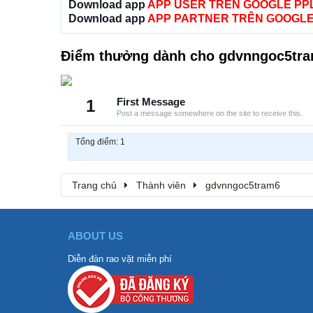
Download app
APP USER TRÊN GOOGLE PP
Download app
APP PARTNER TRÊN GOOGLE
Điểm thưởng dành cho gdvnngoc5tr
1
First Message
Post a message somewhere on the site to receive this.
Tổng điểm: 1
Trang chủ
Thành viên
gdvnngoc5tram6
ABOUT US
Diễn đàn rao vặt miễn phí