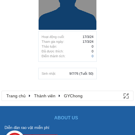
Hoạt động cuối:
17/3/24
Tham gia ngày:
17/3/24
Thảo luận:
0
Đã được thích:
0
Điểm thành tích:
0
Sinh nhật:
9/7/76
(Tuổi: 50)
Trang chủ
Thành viên
GYChong
ABOUT US
Diễn đàn rao vặt miễn phí