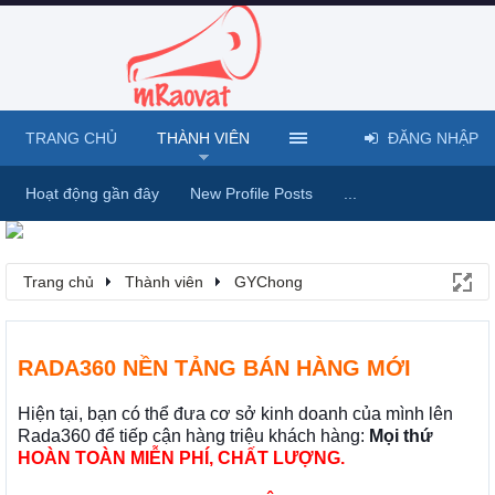
TRANG CHỦ
THÀNH VIÊN
ĐĂNG NHẬP
Hoạt động gần đây
New Profile Posts
...
Trang chủ
Thành viên
GYChong
RADA360 NỀN TẢNG BÁN HÀNG MỚI
Hiện tại, bạn có thể đưa cơ sở kinh doanh của mình lên
Rada360 để tiếp cận hàng triệu khách hàng:
Mọi thứ
HOÀN TOÀN MIỄN PHÍ, CHẤT LƯỢNG.