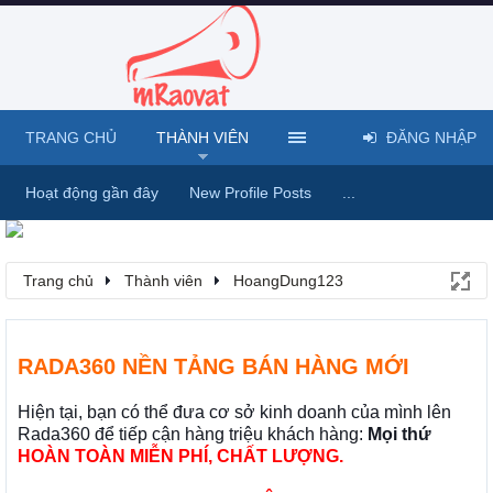
TRANG CHỦ
THÀNH VIÊN
ĐĂNG NHẬP
Hoạt động gần đây
New Profile Posts
...
Trang chủ
Thành viên
HoangDung123
RADA360 NỀN TẢNG BÁN HÀNG MỚI
Hiện tại, bạn có thể đưa cơ sở kinh doanh của mình lên
Rada360 để tiếp cận hàng triệu khách hàng:
Mọi thứ
HOÀN TOÀN MIỄN PHÍ, CHẤT LƯỢNG.