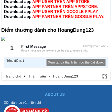
Download app
APP USER TRÊN APP STORE
Download app
APP PARTNER TRÊN APPSTORE.
Download app
APP USER TRÊN GOOGLE PPLAY
Download app
APP PARTNER TRÊN GOOGLE PLAY.
Điểm thưởng dành cho HoangDung123
1
First Message
Thưởng vào:
17/8/17
Post a message somewhere on the site to receive this.
Tổng điểm: 1
Xem tất cả thành tích có thể đạt được
Trang chủ
Thành viên
HoangDung123
ABOUT US
Diễn đàn rao vặt miễn phí