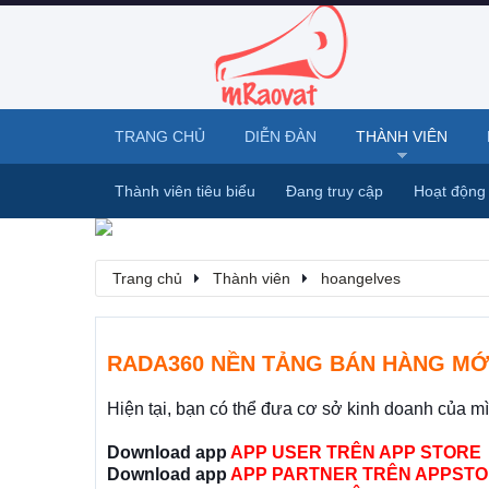
TRANG CHỦ
DIỄN ĐÀN
THÀNH VIÊN
Thành viên tiêu biểu
Đang truy cập
Hoạt động
Trang chủ
Thành viên
hoangelves
RADA360 NỀN TẢNG BÁN HÀNG MỚ
Hiện tại, bạn có thể đưa cơ sở kinh doanh của m
Download app
APP USER TRÊN APP STORE
Download app
APP PARTNER TRÊN APPSTO