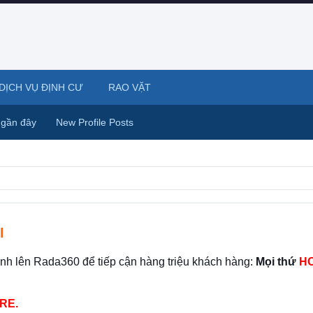
DỊCH VỤ ĐỊNH CƯ
RAO VẶT
 gần đây
New Profile Posts
I
ình lên Rada360 để tiếp cận hàng triệu khách hàng:
Mọi thứ
HO
RE.