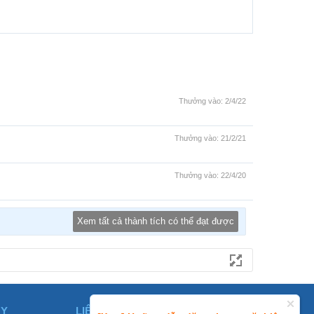
Thưởng vào:
2/4/22
Thưởng vào:
21/2/21
Thưởng vào:
22/4/20
Xem tất cả thành tích có thể đạt được
ÀY
LIÊN HỆ