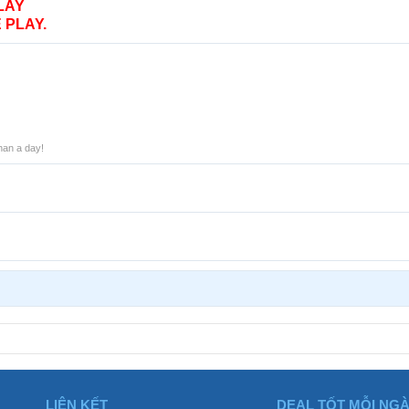
LAY
 PLAY.
han a day!
LIÊN KẾT
DEAL TỐT MỖI NG