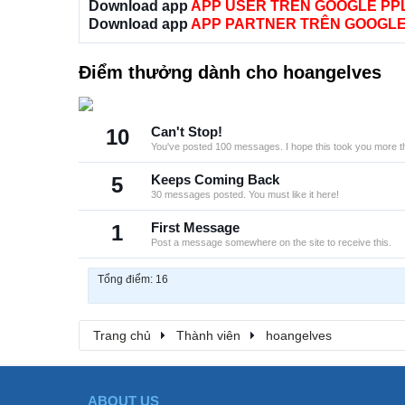
Download app
APP USER TRÊN GOOGLE PP
Download app
APP PARTNER TRÊN GOOGLE
Điểm thưởng dành cho hoangelves
10
Can't Stop!
You've posted 100 messages. I hope this took you more t
5
Keeps Coming Back
30 messages posted. You must like it here!
1
First Message
Post a message somewhere on the site to receive this.
Tổng điểm: 16
Trang chủ
Thành viên
hoangelves
ABOUT US