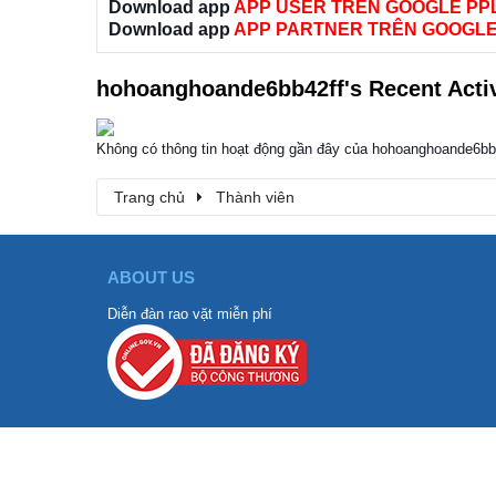
Download app
APP USER TRÊN GOOGLE PP
Download app
APP PARTNER TRÊN GOOGLE
hohoanghoande6bb42ff's Recent Activ
Không có thông tin hoạt động gần đây của hohoanghoande6bb
Trang chủ
Thành viên
ABOUT US
Diễn đàn rao vặt miễn phí