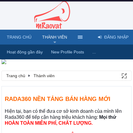
TRANG CHỦ
THÀNH VIÊN
ĐĂNG NHẬP
Hoạt động gần đây
New Profile Posts
...
Trang chủ
Thành viên
RADA360 NỀN TẢNG BÁN HÀNG MỚI
Hiện tại, bạn có thể đưa cơ sở kinh doanh của mình lên
Rada360 để tiếp cận hàng triệu khách hàng:
Mọi thứ
HOÀN TOÀN MIỄN PHÍ, CHẤT LƯỢNG.