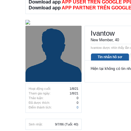
Download app
APP USER TRÊN GOOGLE PP
Download app
APP PARTNER TRÊN GOOGLE
Ivantow
New Member
, 40
Ivantow được nhìn thấy lần 
Tin nhắn hồ sơ
Hiện tại không có tin n
Hoạt động cuối:
1/8/21
Tham gia ngày:
1/8/21
Thảo luận:
0
Đã được thích:
0
Điểm thành tích:
0
Sinh nhật:
9/7/86
(Tuổi: 40)