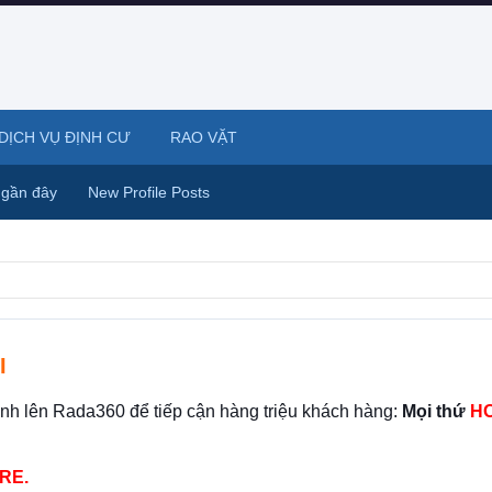
DỊCH VỤ ĐỊNH CƯ
RAO VẶT
 gần đây
New Profile Posts
I
ình lên Rada360 để tiếp cận hàng triệu khách hàng:
Mọi thứ
HO
RE.