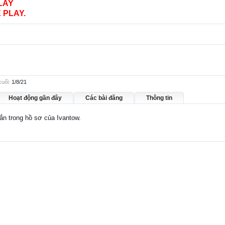
LAY
 PLAY.
cuối:
1/8/21
Hoạt động gần đây
Các bài đăng
Thông tin
hắn trong hồ sơ của Ivantow.