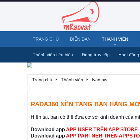
TRANG CHỦ
DIỄN ĐÀN
THÀNH VIÊN
Thành viên tiêu biểu
Đang truy cập
Hoạt động
Trang chủ
Thành viên
Ivantow
RADA360 NỀN TẢNG BÁN HÀNG MỚ
Hiện tại, bạn có thể đưa cơ sở kinh doanh của m
Download app
APP USER TRÊN APP STORE
Download app
APP PARTNER TRÊN APPSTO