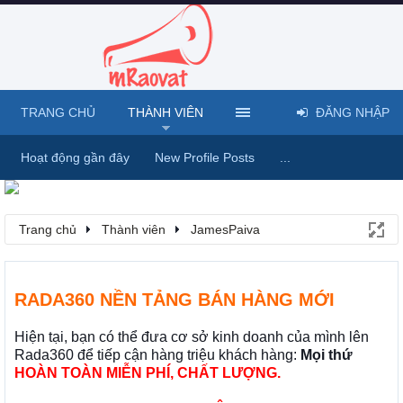
TRANG CHỦ
THÀNH VIÊN
ĐĂNG NHẬP
Hoạt động gần đây
New Profile Posts
...
Trang chủ
Thành viên
JamesPaiva
RADA360 NỀN TẢNG BÁN HÀNG MỚI
Hiện tại, bạn có thể đưa cơ sở kinh doanh của mình lên
Rada360 để tiếp cận hàng triệu khách hàng:
Mọi thứ
HOÀN TOÀN MIỄN PHÍ, CHẤT LƯỢNG.