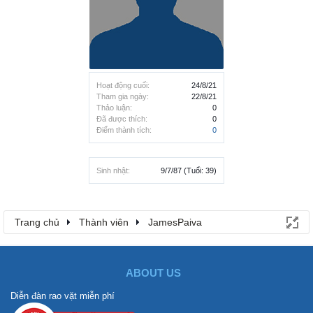
Hoạt động cuối:
24/8/21
Tham gia ngày:
22/8/21
Thảo luận:
0
Đã được thích:
0
Điểm thành tích:
0
Sinh nhật:
9/7/87
(Tuổi: 39)
Trang chủ
Thành viên
JamesPaiva
ABOUT US
Diễn đàn rao vặt miễn phí