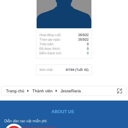
Hoạt động cuối:
26/3/22
Tham gia ngày:
25/3/22
Thảo luận:
0
Đã được thích:
0
Điểm thành tích:
0
Sinh nhật:
9/7/84
(Tuổi: 42)
Trang chủ
Thành viên
JesseRaria
ABOUT US
Diễn đàn rao vặt miễn phí