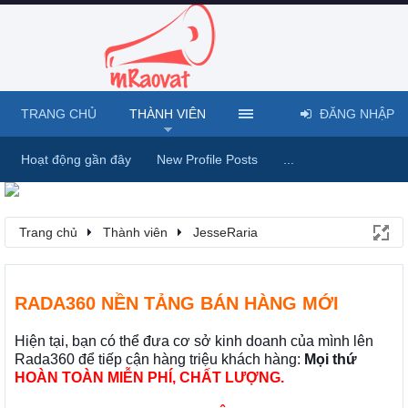
TRANG CHỦ
THÀNH VIÊN
ĐĂNG NHẬP
Hoạt động gần đây
New Profile Posts
...
Trang chủ
Thành viên
JesseRaria
RADA360 NỀN TẢNG BÁN HÀNG MỚI
Hiện tại, bạn có thể đưa cơ sở kinh doanh của mình lên
Rada360 để tiếp cận hàng triệu khách hàng:
Mọi thứ
HOÀN TOÀN MIỄN PHÍ, CHẤT LƯỢNG.