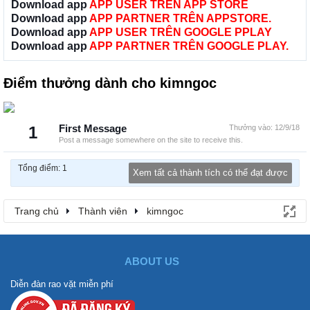
Download app
APP USER TRÊN APP STORE
Download app
APP PARTNER TRÊN APPSTORE.
Download app
APP USER TRÊN GOOGLE PPLAY
Download app
APP PARTNER TRÊN GOOGLE PLAY.
Điểm thưởng dành cho kimngoc
1
First Message
Thưởng vào:
12/9/18
Post a message somewhere on the site to receive this.
Tổng điểm: 1
Xem tất cả thành tích có thể đạt được
Trang chủ
Thành viên
kimngoc
ABOUT US
Diễn đàn rao vặt miễn phí