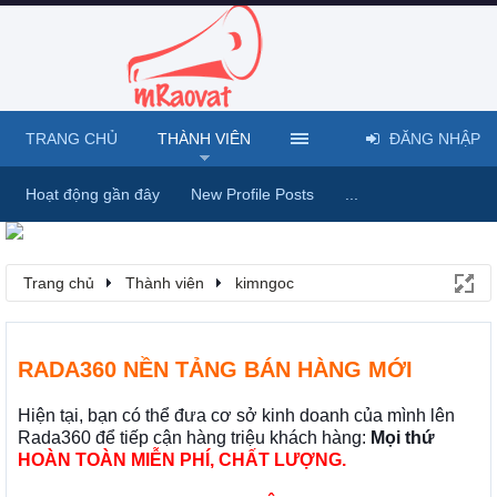
TRANG CHỦ
THÀNH VIÊN
ĐĂNG NHẬP
Hoạt động gần đây
New Profile Posts
...
Trang chủ
Thành viên
kimngoc
RADA360 NỀN TẢNG BÁN HÀNG MỚI
Hiện tại, bạn có thể đưa cơ sở kinh doanh của mình lên
Rada360 để tiếp cận hàng triệu khách hàng:
Mọi thứ
HOÀN TOÀN MIỄN PHÍ, CHẤT LƯỢNG.